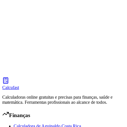
Busque alimentos e consulte suas calorias, proteínas, carboidratos,
gorduras e fibras por porção
Calculadora de Calorias Diárias (TDEE)
Calcule seu Gasto Energético Total Diário (TDEE) com taxa
metabólica basal, nível de atividade e metas de peso
Calcufast
Calculadoras online gratuitas e precisas para finanças, saúde e
matemática. Ferramentas profissionais ao alcance de todos.
Finanças
Calculadora de Aguinaldo Costa Rica