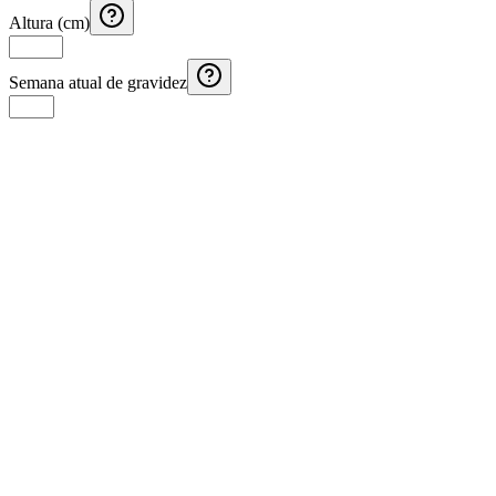
Altura (cm)
Semana atual de gravidez
Calculadora de Calorias Diárias
Calcule quantas calorias você precisa consumir diariamente segundo
seu metabolismo e nível de atividade
Calculadora de Calorias dos Alimentos