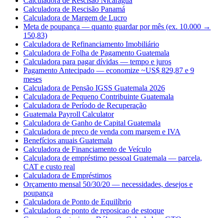
Calculadora de Rescisão Nicarágua
Calculadora de Rescisão Panamá
Calculadora de Margem de Lucro
Meta de poupança — quanto guardar por mês (ex. 10.000 →
150,83)
Calculadora de Refinanciamento Imobiliário
Calculadora de Folha de Pagamento Guatemala
Calculadora para pagar dívidas — tempo e juros
Pagamento Antecipado — economize ~US$ 829,87 e 9
meses
Calculadora de Pensão IGSS Guatemala 2026
Calculadora de Pequeno Contribuinte Guatemala
Calculadora de Período de Recuperação
Guatemala Payroll Calculator
Calculadora de Ganho de Capital Guatemala
Calculadora de preco de venda com margem e IVA
Benefícios anuais Guatemala
Calculadora de Financiamento de Veículo
Calculadora de empréstimo pessoal Guatemala — parcela,
CAT e custo real
Calculadora de Empréstimos
Orçamento mensal 50/30/20 — necessidades, desejos e
poupança
Calculadora de Ponto de Equilíbrio
Calculadora de ponto de reposicao de estoque