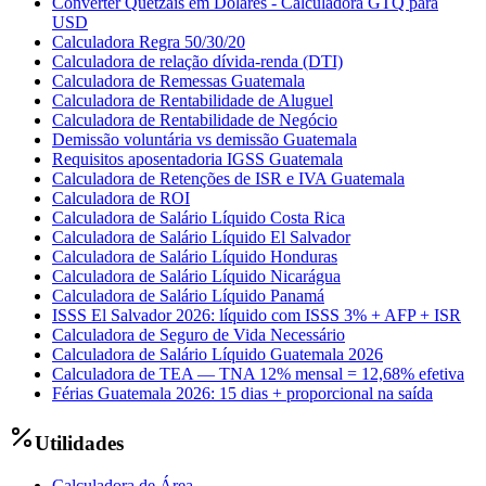
Converter Quetzais em Dólares - Calculadora GTQ para
USD
Calculadora Regra 50/30/20
Calculadora de relação dívida-renda (DTI)
Calculadora de Remessas Guatemala
Calculadora de Rentabilidade de Aluguel
Calculadora de Rentabilidade de Negócio
Demissão voluntária vs demissão Guatemala
Requisitos aposentadoria IGSS Guatemala
Calculadora de Retenções de ISR e IVA Guatemala
Calculadora de ROI
Calculadora de Salário Líquido Costa Rica
Calculadora de Salário Líquido El Salvador
Calculadora de Salário Líquido Honduras
Calculadora de Salário Líquido Nicarágua
Calculadora de Salário Líquido Panamá
ISSS El Salvador 2026: líquido com ISSS 3% + AFP + ISR
Calculadora de Seguro de Vida Necessário
Calculadora de Salário Líquido Guatemala 2026
Calculadora de TEA — TNA 12% mensal = 12,68% efetiva
Férias Guatemala 2026: 15 dias + proporcional na saída
Utilidades
Calculadora de Área