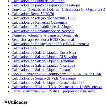
Calculadora de Ponto de Equilíbrio
Calculadora de ponto de reposicao de estoque
Converter Quetzais em Dólares - Calculadora GTQ para USD
Calculadora Regra 50/30/20
Calculadora de relação dívida-renda (DTI)
Calculadora de Remessas Guatemala
Calculadora de Rentabilidade de Aluguel
Calculadora de Rentabilidade de Negócio
Demissão voluntária vs demissão Guatemala
Requisitos aposentadoria IGSS Guatemala
Calculadora de Retenções de ISR e IVA Guatemala
Calculadora de ROI
Calculadora de Salário Líquido Costa Rica
Calculadora de Salário Líquido El Salvador
Calculadora de Salário Líquido Honduras
Calculadora de Salário Líquido Nicarágua
Calculadora de Salário Líquido Panamá
ISSS El Salvador 2026: líquido com ISSS 3% + AFP + ISR
Calculadora de Seguro de Vida Necessário
Calculadora de Salário Líquido Guatemala 2026
Calculadora de TEA — TNA 12% mensal = 12,68% efetiva
Férias Guatemala 2026: 15 dias + proporcional na saída
Utilidades