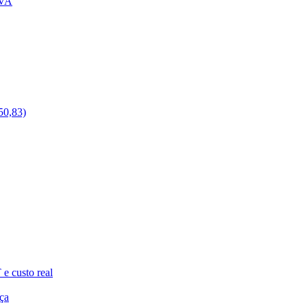
IVA
50,83)
e custo real
ça