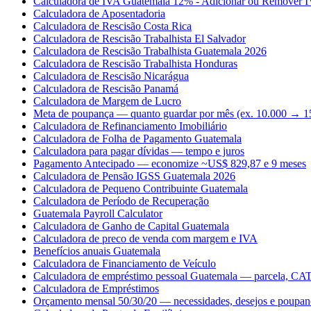
Calculadora de IVA Guatemala 12% - Adicionar ou Remover 
Calculadora de Aposentadoria
Calculadora de Rescisão Costa Rica
Calculadora de Rescisão Trabalhista El Salvador
Calculadora de Rescisão Trabalhista Guatemala 2026
Calculadora de Rescisão Trabalhista Honduras
Calculadora de Rescisão Nicarágua
Calculadora de Rescisão Panamá
Calculadora de Margem de Lucro
Meta de poupança — quanto guardar por mês (ex. 10.000 → 1
Calculadora de Refinanciamento Imobiliário
Calculadora de Folha de Pagamento Guatemala
Calculadora para pagar dívidas — tempo e juros
Pagamento Antecipado — economize ~US$ 829,87 e 9 meses
Calculadora de Pensão IGSS Guatemala 2026
Calculadora de Pequeno Contribuinte Guatemala
Calculadora de Período de Recuperação
Guatemala Payroll Calculator
Calculadora de Ganho de Capital Guatemala
Calculadora de preco de venda com margem e IVA
Benefícios anuais Guatemala
Calculadora de Financiamento de Veículo
Calculadora de empréstimo pessoal Guatemala — parcela, CAT 
Calculadora de Empréstimos
Orçamento mensal 50/30/20 — necessidades, desejos e poupan