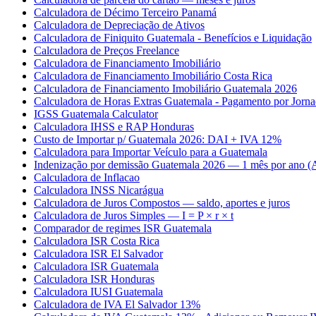
Calculadora de Décimo Terceiro Panamá
Calculadora de Depreciação de Ativos
Calculadora de Finiquito Guatemala - Benefícios e Liquidação
Calculadora de Preços Freelance
Calculadora de Financiamento Imobiliário
Calculadora de Financiamento Imobiliário Costa Rica
Calculadora de Financiamento Imobiliário Guatemala 2026
Calculadora de Horas Extras Guatemala - Pagamento por Jorn
IGSS Guatemala Calculator
Calculadora IHSS e RAP Honduras
Custo de Importar p/ Guatemala 2026: DAI + IVA 12%
Calculadora para Importar Veículo para a Guatemala
Indenização por demissão Guatemala 2026 — 1 mês por ano (A
Calculadora de Inflacao
Calculadora INSS Nicarágua
Calculadora de Juros Compostos — saldo, aportes e juros
Calculadora de Juros Simples — I = P × r × t
Comparador de regimes ISR Guatemala
Calculadora ISR Costa Rica
Calculadora ISR El Salvador
Calculadora ISR Guatemala
Calculadora ISR Honduras
Calculadora IUSI Guatemala
Calculadora de IVA El Salvador 13%