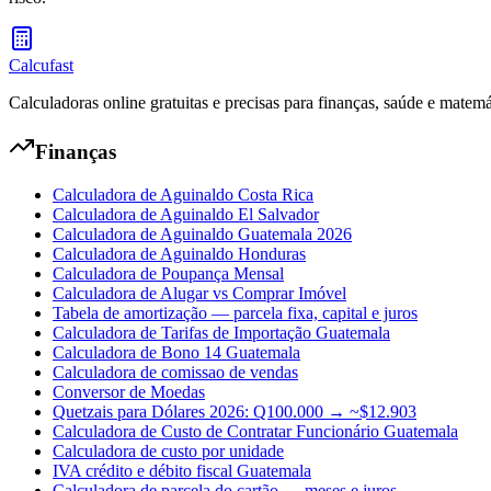
Calcufast
Calculadoras online gratuitas e precisas para finanças, saúde e matemá
Finanças
Calculadora de Aguinaldo Costa Rica
Calculadora de Aguinaldo El Salvador
Calculadora de Aguinaldo Guatemala 2026
Calculadora de Aguinaldo Honduras
Calculadora de Poupança Mensal
Calculadora de Alugar vs Comprar Imóvel
Tabela de amortização — parcela fixa, capital e juros
Calculadora de Tarifas de Importação Guatemala
Calculadora de Bono 14 Guatemala
Calculadora de comissao de vendas
Conversor de Moedas
Quetzais para Dólares 2026: Q100.000 → ~$12.903
Calculadora de Custo de Contratar Funcionário Guatemala
Calculadora de custo por unidade
IVA crédito e débito fiscal Guatemala
Calculadora de parcela do cartão — meses e juros