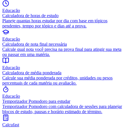
Educação
Calculadora de horas de estudo
Planeje quantas horas estudar por dia com base em tópicos
pendentes, tempo por tópico e dias até a prova.
Educação
Calculadora de nota final necessária
Calcule qual nota você precisa na prova final para atingir sua meta
ou passar em uma matéria.
Educação
Calculadora de média ponderada
Calcule sua média ponderada por créditos, unidades ou pesos
percentuais de cada matéria ou avaliação.
Educação
Temporizador Pomodoro para estudar
Temporizador Pomodoro com calculadora de sessões para planejar
blocos de estudo, pausas e horário estimado de término.
Calcufast