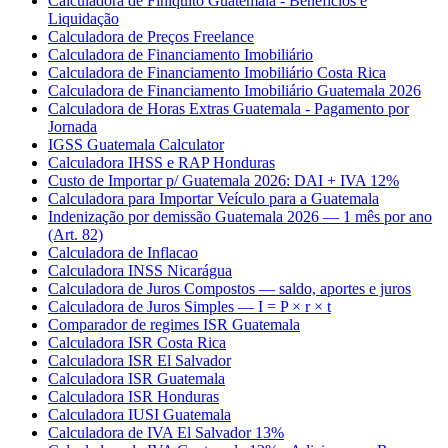
Calculadora de Finiquito Guatemala - Benefícios e
Liquidação
Calculadora de Preços Freelance
Calculadora de Financiamento Imobiliário
Calculadora de Financiamento Imobiliário Costa Rica
Calculadora de Financiamento Imobiliário Guatemala 2026
Calculadora de Horas Extras Guatemala - Pagamento por
Jornada
IGSS Guatemala Calculator
Calculadora IHSS e RAP Honduras
Custo de Importar p/ Guatemala 2026: DAI + IVA 12%
Calculadora para Importar Veículo para a Guatemala
Indenização por demissão Guatemala 2026 — 1 mês por ano
(Art. 82)
Calculadora de Inflacao
Calculadora INSS Nicarágua
Calculadora de Juros Compostos — saldo, aportes e juros
Calculadora de Juros Simples — I = P × r × t
Comparador de regimes ISR Guatemala
Calculadora ISR Costa Rica
Calculadora ISR El Salvador
Calculadora ISR Guatemala
Calculadora ISR Honduras
Calculadora IUSI Guatemala
Calculadora de IVA El Salvador 13%