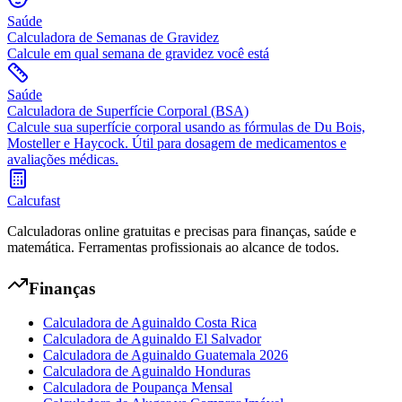
Saúde
Calculadora de Semanas de Gravidez
Calcule em qual semana de gravidez você está
Saúde
Calculadora de Superfície Corporal (BSA)
Calcule sua superfície corporal usando as fórmulas de Du Bois,
Mosteller e Haycock. Útil para dosagem de medicamentos e
avaliações médicas.
Calcufast
Calculadoras online gratuitas e precisas para finanças, saúde e
matemática. Ferramentas profissionais ao alcance de todos.
Finanças
Calculadora de Aguinaldo Costa Rica
Calculadora de Aguinaldo El Salvador
Calculadora de Aguinaldo Guatemala 2026
Calculadora de Aguinaldo Honduras
Calculadora de Poupança Mensal