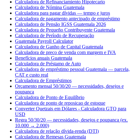
Calculadora de Refinanciamiento Hipotecario
Calculadora de Nómina Guatemala
Calculadora para pagar dívidas — tempo e juros
Calculadora de pagamento antecipado de empréstimo
Calculadora de Pensão IGSS Guatemala 2026
Calculadora de Pequeño Contribuyente Guatemala
Calculadora de Período de Recuperação
Guatemala Payroll Calculator
Calculadora de Ganho de Capital Guatemala
Calculadora de preco de venda com margem e IVA
Benefícios anuais Guatemala
Calculadora de Préstamo de Auto
Calculadora de empréstimo pessoal Guatemala — parcela,
CAT e custo real
Calculadora de Empréstimos
Orçamento mensal 50/30/20 — necessidades, desejos e
poupança
Calculadora de Ponto de Equilíbrio
Calculadora de ponto de reposicao de estoque
Converter Quetzais em Dólares - Calculadora GTQ para
USD
Regra 50/30/20 — necessidades, desejos e poupança (ex.
10.000 → 2.000)
Calculadora de relação dívida-renda (DTI)
Calculadora de Remesas Guatemala