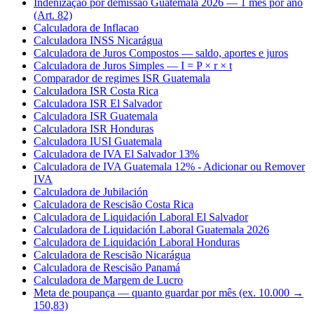
Indenização por demissão Guatemala 2026 — 1 mês por ano
(Art. 82)
Calculadora de Inflacao
Calculadora INSS Nicarágua
Calculadora de Juros Compostos — saldo, aportes e juros
Calculadora de Juros Simples — I = P × r × t
Comparador de regimes ISR Guatemala
Calculadora ISR Costa Rica
Calculadora ISR El Salvador
Calculadora ISR Guatemala
Calculadora ISR Honduras
Calculadora IUSI Guatemala
Calculadora de IVA El Salvador 13%
Calculadora de IVA Guatemala 12% - Adicionar ou Remover
IVA
Calculadora de Jubilación
Calculadora de Rescisão Costa Rica
Calculadora de Liquidación Laboral El Salvador
Calculadora de Liquidación Laboral Guatemala 2026
Calculadora de Liquidación Laboral Honduras
Calculadora de Rescisão Nicarágua
Calculadora de Rescisão Panamá
Calculadora de Margem de Lucro
Meta de poupança — quanto guardar por mês (ex. 10.000 →
150,83)