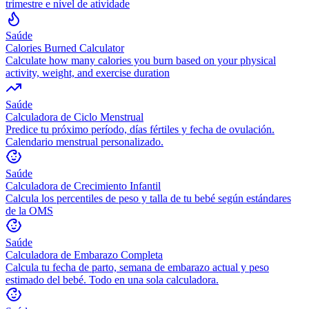
trimestre e nível de atividade
Saúde
Calories Burned Calculator
Calculate how many calories you burn based on your physical
activity, weight, and exercise duration
Saúde
Calculadora de Ciclo Menstrual
Predice tu próximo período, días fértiles y fecha de ovulación.
Calendario menstrual personalizado.
Saúde
Calculadora de Crecimiento Infantil
Calcula los percentiles de peso y talla de tu bebé según estándares
de la OMS
Saúde
Calculadora de Embarazo Completa
Calcula tu fecha de parto, semana de embarazo actual y peso
estimado del bebé. Todo en una sola calculadora.