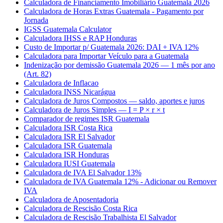
Calculadora de Financiamento Imobiliário Guatemala 2026
Calculadora de Horas Extras Guatemala - Pagamento por
Jornada
IGSS Guatemala Calculator
Calculadora IHSS e RAP Honduras
Custo de Importar p/ Guatemala 2026: DAI + IVA 12%
Calculadora para Importar Veículo para a Guatemala
Indenização por demissão Guatemala 2026 — 1 mês por ano
(Art. 82)
Calculadora de Inflacao
Calculadora INSS Nicarágua
Calculadora de Juros Compostos — saldo, aportes e juros
Calculadora de Juros Simples — I = P × r × t
Comparador de regimes ISR Guatemala
Calculadora ISR Costa Rica
Calculadora ISR El Salvador
Calculadora ISR Guatemala
Calculadora ISR Honduras
Calculadora IUSI Guatemala
Calculadora de IVA El Salvador 13%
Calculadora de IVA Guatemala 12% - Adicionar ou Remover
IVA
Calculadora de Aposentadoria
Calculadora de Rescisão Costa Rica
Calculadora de Rescisão Trabalhista El Salvador