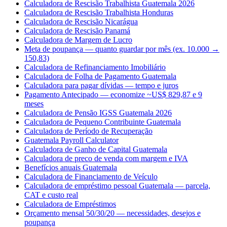
Calculadora de Rescisão Trabalhista Guatemala 2026
Calculadora de Rescisão Trabalhista Honduras
Calculadora de Rescisão Nicarágua
Calculadora de Rescisão Panamá
Calculadora de Margem de Lucro
Meta de poupança — quanto guardar por mês (ex. 10.000 →
150,83)
Calculadora de Refinanciamento Imobiliário
Calculadora de Folha de Pagamento Guatemala
Calculadora para pagar dívidas — tempo e juros
Pagamento Antecipado — economize ~US$ 829,87 e 9
meses
Calculadora de Pensão IGSS Guatemala 2026
Calculadora de Pequeno Contribuinte Guatemala
Calculadora de Período de Recuperação
Guatemala Payroll Calculator
Calculadora de Ganho de Capital Guatemala
Calculadora de preco de venda com margem e IVA
Benefícios anuais Guatemala
Calculadora de Financiamento de Veículo
Calculadora de empréstimo pessoal Guatemala — parcela,
CAT e custo real
Calculadora de Empréstimos
Orçamento mensal 50/30/20 — necessidades, desejos e
poupança