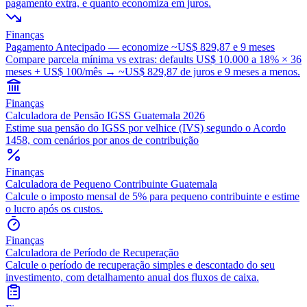
pagamento extra, e quanto economiza em juros.
Finanças
Pagamento Antecipado — economize ~US$ 829,87 e 9 meses
Compare parcela mínima vs extras: defaults US$ 10.000 a 18% × 36
meses + US$ 100/mês → ~US$ 829,87 de juros e 9 meses a menos.
Finanças
Calculadora de Pensão IGSS Guatemala 2026
Estime sua pensão do IGSS por velhice (IVS) segundo o Acordo
1458, com cenários por anos de contribuição
Finanças
Calculadora de Pequeno Contribuinte Guatemala
Calcule o imposto mensal de 5% para pequeno contribuinte e estime
o lucro após os custos.
Finanças
Calculadora de Período de Recuperação
Calcule o período de recuperação simples e descontado do seu
investimento, com detalhamento anual dos fluxos de caixa.