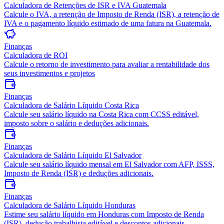
Calculadora de Retenções de ISR e IVA Guatemala
Calcule o IVA, a retenção de Imposto de Renda (ISR), a retenção de
IVA e o pagamento líquido estimado de uma fatura na Guatemala.
Finanças
Calculadora de ROI
Calcule o retorno de investimento para avaliar a rentabilidade dos
seus investimentos e projetos
Finanças
Calculadora de Salário Líquido Costa Rica
Calcule seu salário líquido na Costa Rica com CCSS editável,
imposto sobre o salário e deduções adicionais.
Finanças
Calculadora de Salário Líquido El Salvador
Calcule seu salário líquido mensal em El Salvador com AFP, ISSS,
Imposto de Renda (ISR) e deduções adicionais.
Finanças
Calculadora de Salário Líquido Honduras
Estime seu salário líquido em Honduras com Imposto de Renda
(ISR), dedução trabalhista editável e descontos adicionais.