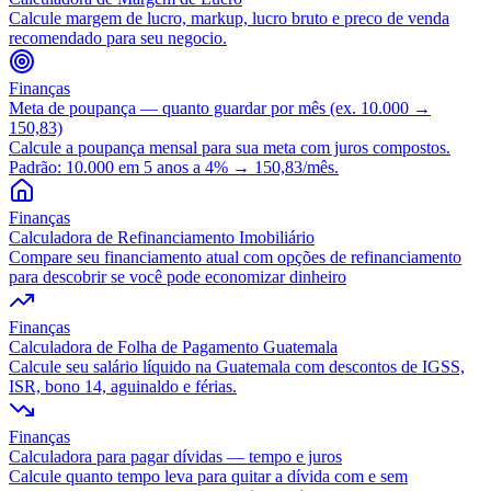
Calcule margem de lucro, markup, lucro bruto e preco de venda
recomendado para seu negocio.
Finanças
Meta de poupança — quanto guardar por mês (ex. 10.000 →
150,83)
Calcule a poupança mensal para sua meta com juros compostos.
Padrão: 10.000 em 5 anos a 4% → 150,83/mês.
Finanças
Calculadora de Refinanciamento Imobiliário
Compare seu financiamento atual com opções de refinanciamento
para descobrir se você pode economizar dinheiro
Finanças
Calculadora de Folha de Pagamento Guatemala
Calcule seu salário líquido na Guatemala com descontos de IGSS,
ISR, bono 14, aguinaldo e férias.
Finanças
Calculadora para pagar dívidas — tempo e juros
Calcule quanto tempo leva para quitar a dívida com e sem