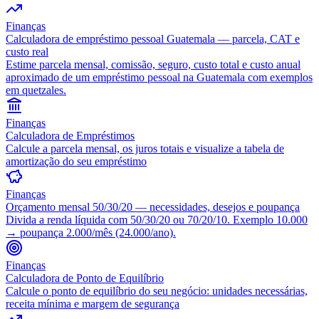
Finanças
Calculadora de empréstimo pessoal Guatemala — parcela, CAT e
custo real
Estime parcela mensal, comissão, seguro, custo total e custo anual
aproximado de um empréstimo pessoal na Guatemala com exemplos
em quetzales.
Finanças
Calculadora de Empréstimos
Calcule a parcela mensal, os juros totais e visualize a tabela de
amortização do seu empréstimo
Finanças
Orçamento mensal 50/30/20 — necessidades, desejos e poupança
Divida a renda líquida com 50/30/20 ou 70/20/10. Exemplo 10.000
→ poupança 2.000/mês (24.000/ano).
Finanças
Calculadora de Ponto de Equilíbrio
Calcule o ponto de equilíbrio do seu negócio: unidades necessárias,
receita mínima e margem de segurança