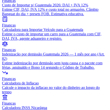
Finanças
Custo de Importar p/ Guatemala 2026: DAI + IVA 12%
Estime CIF, DAI, IVA 12% e custo total no armazém. Câmbio
Banguat do dia + presets FOB. Estimativa educativa.
Finanças
Calculadora para Importar Veículo para a Guatemala
Estime o custo de importar um carro para a Guatemala com CIF,
DAI, IVA, agente aduaneiro e registro.
Finanças
Indenização por demissão Guatemala 2026 — 1 mês por ano (Art.
82)
Estime indenização por demissão sem justa causa e o pacote com
férias, aguinaldo e Bono 14 segundo o Código de Trabalho.
Finanças
Calculadora de Inflacao
Calcule o impacto da inflacao no valor do dinheiro ao longo do
tempo
Finanças
Calculadora INSS Nicarágua