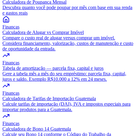
Calculadora de Poupança Mensal
Descubra quanto você pode poupar por mês com base em sua renda
e gastos reais
Finanças
Calculadora de Alugar vs Comprar Imóvel
Compare o custo real de alugar versus comprar um imóvel.
Considera financiamento, valorização, custos de manutenção e custo
de oportunidade da entrada.
Finanças
Tabela de amortização — parcela fixa, capital e juros
Gere a tabela mês a mês do seu empréstimo: parcela fixa, capital,
juros e saldo. Exemplo R$10.000 a 12% em 24 meses.
Finanças
Calculadora de Tarifas de Importação Guatemala
Calcule tarifas de importação (DAI), IVA e impostos especiais para
importar produtos para a Guatemala.
Finanças
Calculadora de Bono 14 Guatemala
Calcule seu Bono 14 conforme o Código do Trabalho da