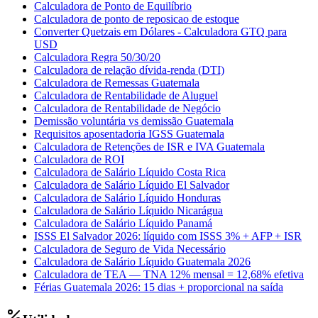
Calculadora de Ponto de Equilíbrio
Calculadora de ponto de reposicao de estoque
Converter Quetzais em Dólares - Calculadora GTQ para
USD
Calculadora Regra 50/30/20
Calculadora de relação dívida-renda (DTI)
Calculadora de Remessas Guatemala
Calculadora de Rentabilidade de Aluguel
Calculadora de Rentabilidade de Negócio
Demissão voluntária vs demissão Guatemala
Requisitos aposentadoria IGSS Guatemala
Calculadora de Retenções de ISR e IVA Guatemala
Calculadora de ROI
Calculadora de Salário Líquido Costa Rica
Calculadora de Salário Líquido El Salvador
Calculadora de Salário Líquido Honduras
Calculadora de Salário Líquido Nicarágua
Calculadora de Salário Líquido Panamá
ISSS El Salvador 2026: líquido com ISSS 3% + AFP + ISR
Calculadora de Seguro de Vida Necessário
Calculadora de Salário Líquido Guatemala 2026
Calculadora de TEA — TNA 12% mensal = 12,68% efetiva
Férias Guatemala 2026: 15 dias + proporcional na saída