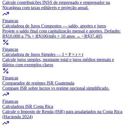
Calcule contribuições INSS de empregado e empregador na
Nicarágua com taxas editáveis e projeção anual.
Finanças
Calculadora de Juros Compostos — saldo, aportes e juros
Projete o saldo final com capitalização mensal e aportes. Defaults:
R$10.000 a 7% + R$100/mês × 10 anos → ~R$37.405
Finanças
Calculadora de Juros Simples — I = P × r × t
Calcule juros simples, montante total e juros médios mensais e
diários com exemplos claros
Finanças
Comparador de regimes ISR Guatemala
Compare ISR sobre lucros vs regime opcional simplificado.
Finanças
Calculadora ISR Costa Rica
Calcule o Imposto de Renda (ISR) para assalariados na Costa Rica
(Hacienda 2024)