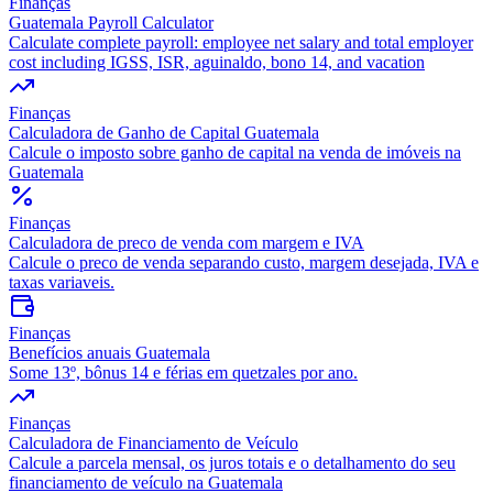
Finanças
Guatemala Payroll Calculator
Calculate complete payroll: employee net salary and total employer
cost including IGSS, ISR, aguinaldo, bono 14, and vacation
Finanças
Calculadora de Ganho de Capital Guatemala
Calcule o imposto sobre ganho de capital na venda de imóveis na
Guatemala
Finanças
Calculadora de preco de venda com margem e IVA
Calcule o preco de venda separando custo, margem desejada, IVA e
taxas variaveis.
Finanças
Benefícios anuais Guatemala
Some 13º, bônus 14 e férias em quetzales por ano.
Finanças
Calculadora de Financiamento de Veículo
Calcule a parcela mensal, os juros totais e o detalhamento do seu
financiamento de veículo na Guatemala