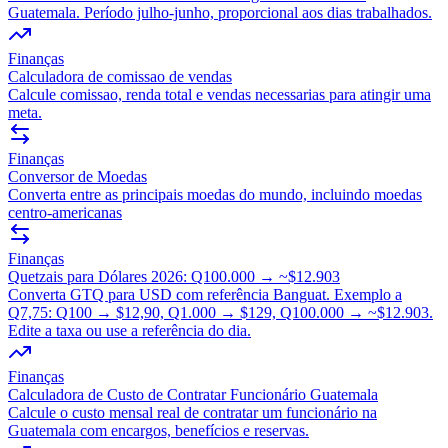
Guatemala. Período julho-junho, proporcional aos dias trabalhados.
Finanças
Calculadora de comissao de vendas
Calcule comissao, renda total e vendas necessarias para atingir uma
meta.
Finanças
Conversor de Moedas
Converta entre as principais moedas do mundo, incluindo moedas
centro-americanas
Finanças
Quetzais para Dólares 2026: Q100.000 → ~$12.903
Converta GTQ para USD com referência Banguat. Exemplo a
Q7,75: Q100 → $12,90, Q1.000 → $129, Q100.000 → ~$12.903.
Edite a taxa ou use a referência do dia.
Finanças
Calculadora de Custo de Contratar Funcionário Guatemala
Calcule o custo mensal real de contratar um funcionário na
Guatemala com encargos, benefícios e reservas.