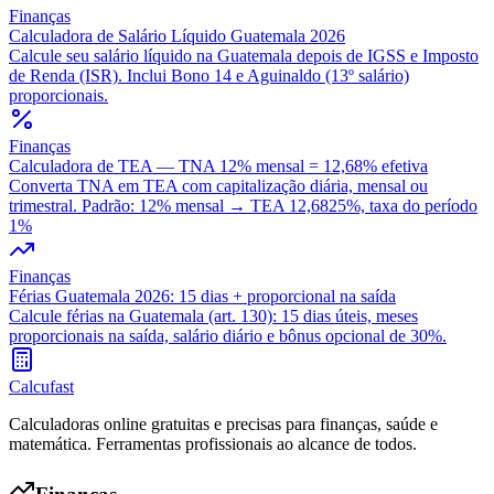
Finanças
Calculadora de Salário Líquido Guatemala 2026
Calcule seu salário líquido na Guatemala depois de IGSS e Imposto
de Renda (ISR). Inclui Bono 14 e Aguinaldo (13º salário)
proporcionais.
Finanças
Calculadora de TEA — TNA 12% mensal = 12,68% efetiva
Converta TNA em TEA com capitalização diária, mensal ou
trimestral. Padrão: 12% mensal → TEA 12,6825%, taxa do período
1%
Finanças
Férias Guatemala 2026: 15 dias + proporcional na saída
Calcule férias na Guatemala (art. 130): 15 dias úteis, meses
proporcionais na saída, salário diário e bônus opcional de 30%.
Calcufast
Calculadoras online gratuitas e precisas para finanças, saúde e
matemática. Ferramentas profissionais ao alcance de todos.