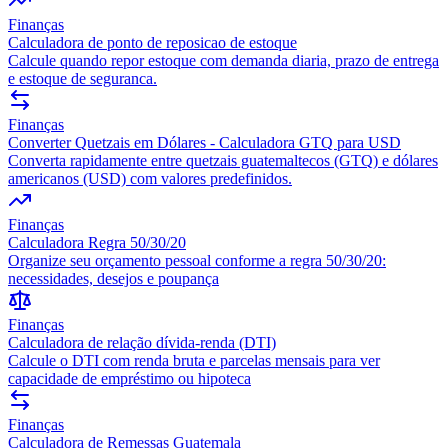
Finanças
Calculadora de ponto de reposicao de estoque
Calcule quando repor estoque com demanda diaria, prazo de entrega
e estoque de seguranca.
Finanças
Converter Quetzais em Dólares - Calculadora GTQ para USD
Converta rapidamente entre quetzais guatemaltecos (GTQ) e dólares
americanos (USD) com valores predefinidos.
Finanças
Calculadora Regra 50/30/20
Organize seu orçamento pessoal conforme a regra 50/30/20:
necessidades, desejos e poupança
Finanças
Calculadora de relação dívida-renda (DTI)
Calcule o DTI com renda bruta e parcelas mensais para ver
capacidade de empréstimo ou hipoteca
Finanças
Calculadora de Remessas Guatemala