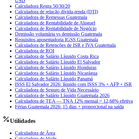
USD
Calculadora Regra 50/30/20
Calculadora de relação dívida-renda (DTI)
Calculadora de Remessas Guatemala
Calculadora de Rentabilidade de Aluguel
Calculadora de Rentabilidade de Negócio
Demissão voluntária vs demissão Guatemala
Requisitos aposentadoria IGSS Guatemala
Calculadora de Retenções de ISR e IVA Guatemala
Calculadora de ROI
Calculadora de Salário Líquido Costa Rica
Calculadora de Salário Líquido El Salvador
Calculadora de Salário Líquido Honduras
Calculadora de Salário Líquido Nicarágua
Calculadora de Salário Líquido Panamá
ISSS El Salvador 2026: líquido com ISSS 3% + AFP + ISR
Calculadora de Seguro de Vida Necessário
Calculadora de Salário Líquido Guatemala 2026
Calculadora de TEA — TNA 12% mensal = 12,68% efetiva
Férias Guatemala 2026: 15 dias + proporcional na saída
Utilidades
Calculadora de Área
Calculadora de Idade