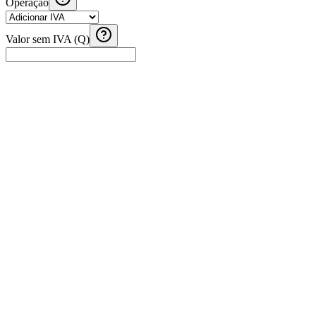
Operação
Valor sem IVA (Q)
IVA crédito e débito fiscal Guatemala
Calcule débito, crédito e saldo de IVA do mês com vendas e
compras tributadas.
Calculadora ISR Guatemala