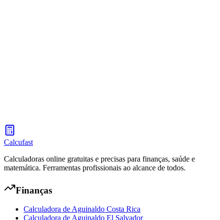
Estime o Imposto sobre a Renda da Guatemala por regime fiscal,
com exemplos de salário e líquido estimado
Calculadora de Retenções de ISR e IVA Guatemala
Calcule o IVA, a retenção de Imposto de Renda (ISR), a retenção de
IVA e o pagamento líquido estimado de uma fatura na Guatemala.
Calcufast
Calculadoras online gratuitas e precisas para finanças, saúde e
matemática. Ferramentas profissionais ao alcance de todos.
Finanças
Calculadora de Aguinaldo Costa Rica
Calculadora de Aguinaldo El Salvador