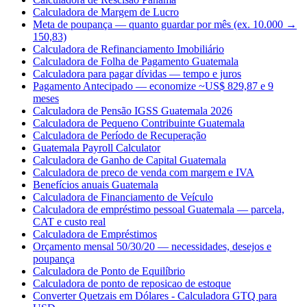
Calculadora de Margem de Lucro
Meta de poupança — quanto guardar por mês (ex. 10.000 →
150,83)
Calculadora de Refinanciamento Imobiliário
Calculadora de Folha de Pagamento Guatemala
Calculadora para pagar dívidas — tempo e juros
Pagamento Antecipado — economize ~US$ 829,87 e 9
meses
Calculadora de Pensão IGSS Guatemala 2026
Calculadora de Pequeno Contribuinte Guatemala
Calculadora de Período de Recuperação
Guatemala Payroll Calculator
Calculadora de Ganho de Capital Guatemala
Calculadora de preco de venda com margem e IVA
Benefícios anuais Guatemala
Calculadora de Financiamento de Veículo
Calculadora de empréstimo pessoal Guatemala — parcela,
CAT e custo real
Calculadora de Empréstimos
Orçamento mensal 50/30/20 — necessidades, desejos e
poupança
Calculadora de Ponto de Equilíbrio
Calculadora de ponto de reposicao de estoque
Converter Quetzais em Dólares - Calculadora GTQ para