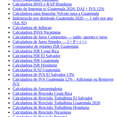
Calculadora IHSS e RAP Honduras
Custo de Importar p/ Guatemala 2026: DAI + IVA 12%
Calculadora para Importar Veículo para a Guatemala
Indenização por demissão Guatemala 2026 — 1 mês por ano
(Art. 82)
Calculadora de Inflacao
Calculadora INSS Nicarágua
Calculadora de Juros Compostos — saldo, aportes e juros
Calculadora de Juros Simples — I = P × r × t
Comparador de regimes ISR Guatemala
Calculadora ISR Costa Rica
Calculadora ISR El Salvador
Calculadora ISR Guatemala
Calculadora ISR Honduras
Calculadora IUSI Guatemala
Calculadora de IVA El Salvador 13%
Calculadora de IVA Guatemala 12% - Adicionar ou Remover
IVA
Calculadora de Aposentadoria
Calculadora de Rescisão Costa Rica
Calculadora de Rescisão Trabalhista El Salvador
Calculadora de Rescisão Trabalhista Guatemala 2026
Calculadora de Rescisão Trabalhista Honduras
Calculadora de Rescisão Nicarágua
Calculadora de Rescisão Panamá