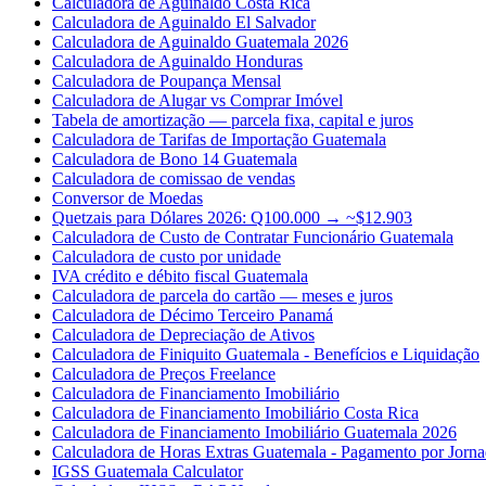
Calculadora de Aguinaldo Costa Rica
Calculadora de Aguinaldo El Salvador
Calculadora de Aguinaldo Guatemala 2026
Calculadora de Aguinaldo Honduras
Calculadora de Poupança Mensal
Calculadora de Alugar vs Comprar Imóvel
Tabela de amortização — parcela fixa, capital e juros
Calculadora de Tarifas de Importação Guatemala
Calculadora de Bono 14 Guatemala
Calculadora de comissao de vendas
Conversor de Moedas
Quetzais para Dólares 2026: Q100.000 → ~$12.903
Calculadora de Custo de Contratar Funcionário Guatemala
Calculadora de custo por unidade
IVA crédito e débito fiscal Guatemala
Calculadora de parcela do cartão — meses e juros
Calculadora de Décimo Terceiro Panamá
Calculadora de Depreciação de Ativos
Calculadora de Finiquito Guatemala - Benefícios e Liquidação
Calculadora de Preços Freelance
Calculadora de Financiamento Imobiliário
Calculadora de Financiamento Imobiliário Costa Rica
Calculadora de Financiamento Imobiliário Guatemala 2026
Calculadora de Horas Extras Guatemala - Pagamento por Jorn
IGSS Guatemala Calculator