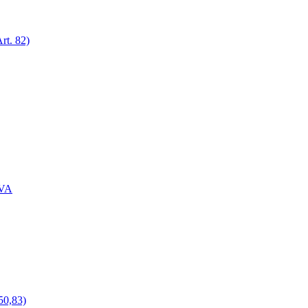
rt. 82)
IVA
50,83)