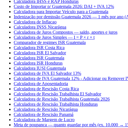
Calculadora IHSS e RAP Honduras
Custo de Importar p/ Guatemala 2026: DAI + IVA 12%
Calculadora para Importar Veículo para a Guatemala
Indenização por demissão Guatemala 2026 — 1 mês por ano (A
Calculadora de Inflacao
Calculadora INSS Nicarágua
Calculadora de Juros Compostos — saldo, aportes e juros
Calculadora de Juros Simples — I = P × r × t
Comparador de regimes ISR Guatemala
Calculadora ISR Costa Rica
Calculadora ISR El Salvador
Calculadora ISR Guatemala
Calculadora ISR Honduras
Calculadora IUSI Guatemala
Calculadora de IVA El Salvador 13%
Calculadora de IVA Guatemala 12% - Adicionar ou Remover 
Calculadora de Aposentadoria
Calculadora de Rescisão Costa Rica
Calculadora de Rescisão Trabalhista El Salvador
Calculadora de Rescisão Trabalhista Guatemala 2026
Calculadora de Rescisão Trabalhista Honduras
Calculadora de Rescisão Nicarágua
Calculadora de Rescisão Panamá
Calculadora de Margem de Lucro
Meta de poupança — quanto guardar por mês (ex. 10.000 → 1