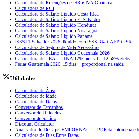
Calculadora de Retenções de ISR e IVA Guatemala
Calculadora de ROI
Calculadora de Salário Líquido Costa Rica
Calculadora de Salário Líquido El Salvador
Calculadora de Salário Líquido Honduras
Calculadora de Salário Líquido Nicarágua
Calculadora de Salário Líquido Panamá
ISSS El Salvador 2026: líquido com ISSS 3% + AFP + ISR
Calculadora de Seguro de Vida Necessário
Calculadora de Salário Líquido Guatemala 2026
Calculadora de TEA — TNA 12% mensal = 12,68% efetiva
Férias Guatemala 2026: 15 dias + proporcional na saída
Utilidades
Calculadora de Área
Calculadora de Idade
Calculadora de Datas
Conversor de Tamanhos
Conversor de Unidades
Conversor de Salário
Discount Calculator
Analisador de Destajos EMPORNAC — PDF da catorcena e h
Calculadora de Dias Entre Datas