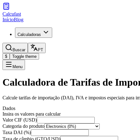
Calcufast
Início
Blog
Calculadoras
Buscar
PT
$
Toggle theme
Menu
Calculadora de Tarifas de Imp
Calcule tarifas de importação (DAI), IVA e impostos especiais para i
Dados
Insira os valores para calcular
Valor CIF (USD)
Categoria do produto
Taxa DAI (%)
Taxa de câmbio (GTQ/USD)