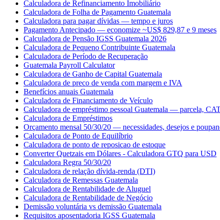
Calculadora de Refinanciamento Imobiliário
Calculadora de Folha de Pagamento Guatemala
Calculadora para pagar dívidas — tempo e juros
Pagamento Antecipado — economize ~US$ 829,87 e 9 meses
Calculadora de Pensão IGSS Guatemala 2026
Calculadora de Pequeno Contribuinte Guatemala
Calculadora de Período de Recuperação
Guatemala Payroll Calculator
Calculadora de Ganho de Capital Guatemala
Calculadora de preco de venda com margem e IVA
Benefícios anuais Guatemala
Calculadora de Financiamento de Veículo
Calculadora de empréstimo pessoal Guatemala — parcela, CAT 
Calculadora de Empréstimos
Orçamento mensal 50/30/20 — necessidades, desejos e poupan
Calculadora de Ponto de Equilíbrio
Calculadora de ponto de reposicao de estoque
Converter Quetzais em Dólares - Calculadora GTQ para USD
Calculadora Regra 50/30/20
Calculadora de relação dívida-renda (DTI)
Calculadora de Remessas Guatemala
Calculadora de Rentabilidade de Aluguel
Calculadora de Rentabilidade de Negócio
Demissão voluntária vs demissão Guatemala
Requisitos aposentadoria IGSS Guatemala