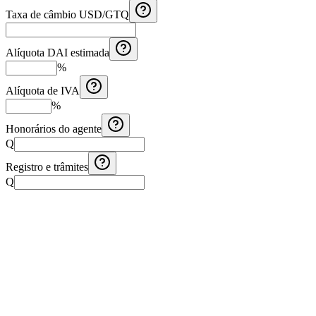
Taxa de câmbio USD/GTQ
Alíquota DAI estimada
%
Alíquota de IVA
%
Honorários do agente
Q
Registro e trâmites
Q
Calculadora de Aguinaldo Costa Rica