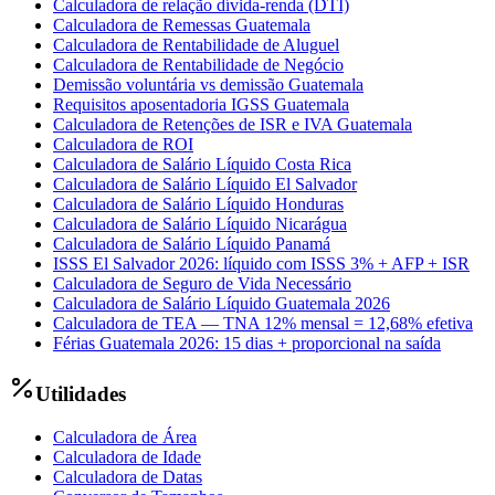
Calculadora de relação dívida-renda (DTI)
Calculadora de Remessas Guatemala
Calculadora de Rentabilidade de Aluguel
Calculadora de Rentabilidade de Negócio
Demissão voluntária vs demissão Guatemala
Requisitos aposentadoria IGSS Guatemala
Calculadora de Retenções de ISR e IVA Guatemala
Calculadora de ROI
Calculadora de Salário Líquido Costa Rica
Calculadora de Salário Líquido El Salvador
Calculadora de Salário Líquido Honduras
Calculadora de Salário Líquido Nicarágua
Calculadora de Salário Líquido Panamá
ISSS El Salvador 2026: líquido com ISSS 3% + AFP + ISR
Calculadora de Seguro de Vida Necessário
Calculadora de Salário Líquido Guatemala 2026
Calculadora de TEA — TNA 12% mensal = 12,68% efetiva
Férias Guatemala 2026: 15 dias + proporcional na saída
Utilidades
Calculadora de Área
Calculadora de Idade
Calculadora de Datas