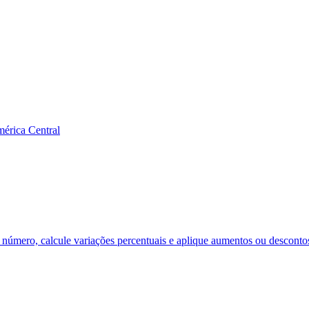
mérica Central
número, calcule variações percentuais e aplique aumentos ou desconto