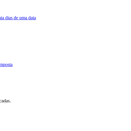
aia dias de uma data
omposta
cadas.