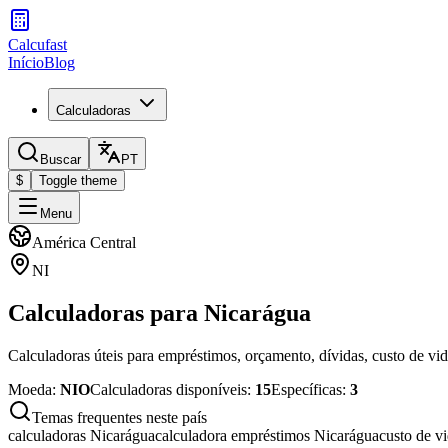
Calcufast
Início
Blog
Calculadoras
Buscar
PT
$
Toggle theme
Menu
América Central
NI
Calculadoras para Nicarágua
Calculadoras úteis para empréstimos, orçamento, dívidas, custo de vid
Moeda
:
NIO
Calculadoras disponíveis
:
15
Específicas
:
3
Temas frequentes neste país
calculadoras Nicarágua
calculadora empréstimos Nicarágua
custo de v