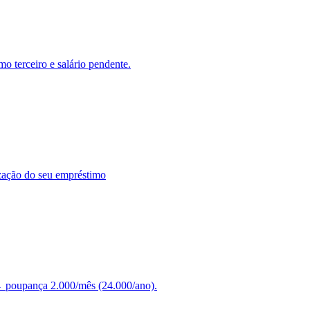
mo terceiro e salário pendente.
tização do seu empréstimo
→ poupança 2.000/mês (24.000/ano).