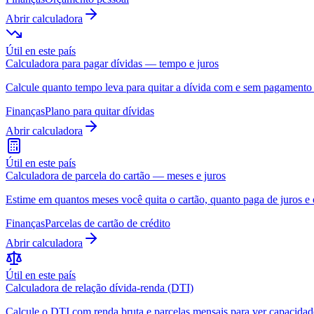
Abrir calculadora
Útil en este país
Calculadora para pagar dívidas — tempo e juros
Calcule quanto tempo leva para quitar a dívida com e sem pagamento 
Finanças
Plano para quitar dívidas
Abrir calculadora
Útil en este país
Calculadora de parcela do cartão — meses e juros
Estime em quantos meses você quita o cartão, quanto paga de juros e o 
Finanças
Parcelas de cartão de crédito
Abrir calculadora
Útil en este país
Calculadora de relação dívida-renda (DTI)
Calcule o DTI com renda bruta e parcelas mensais para ver capacida