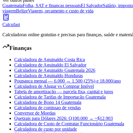
Ver outros países
Guatemala
Folha, SAT e finanças pessoais
El Salvador
Salário, imposto
viagem
Belize
Viagem, orçamento e custo de vida
Calcufast
Calculadoras online gratuitas e precisas para finanças, saúde e matemá
Finanças
Calculadora de Aguinaldo Costa Rica
Calculadora de Aguinaldo El Salvador
Calculadora de Aguinaldo Guatemala 2026
Calculadora de Aguinaldo Honduras
Poupança mensal — 6.000 → 1.500 (25%) e 18.000/ano
Calculadora de Alugar vs Comprar Imóvel
Tabela de amortização — parcela fixa, capital e juros
Calculadora de Tarifas de Importação Guatemala
Calculadora de Bono 14 Guatemala
Calculadora de comissao de vendas
Conversor de Moedas
Quetzais para Dólares 2026: Q100.000 → ~$12.903
Calculadora de Custo de Contratar Funcionário Guatemala
Calculadora de custo por unidade