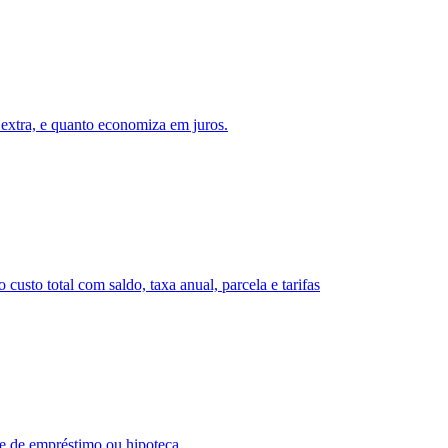
extra, e quanto economiza em juros.
custo total com saldo, taxa anual, parcela e tarifas
de de empréstimo ou hipoteca