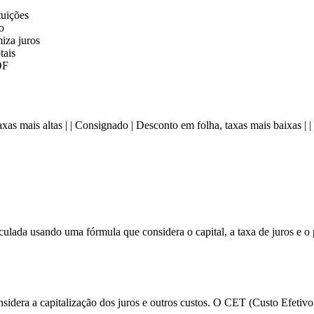
tuições
o
iza juros
tais
OF
tia, taxas mais altas | | Consignado | Desconto em folha, taxas mais baixas 
ada usando uma fórmula que considera o capital, a taxa de juros e o pr
nsidera a capitalização dos juros e outros custos. O CET (Custo Efetivo