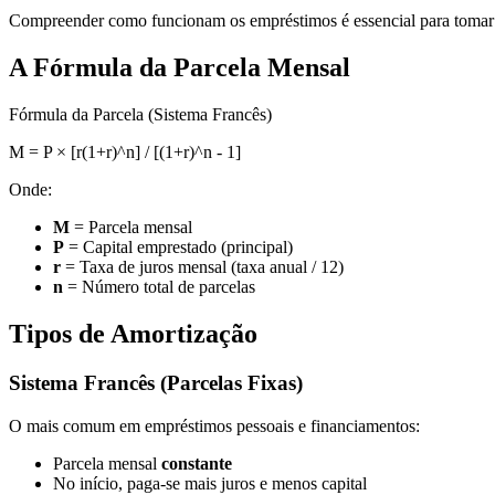
Compreender como funcionam os empréstimos é essencial para tomar d
A Fórmula da Parcela Mensal
Fórmula da Parcela (Sistema Francês)
M = P × [r(1+r)^n] / [(1+r)^n - 1]
Onde:
M
= Parcela mensal
P
= Capital emprestado (principal)
r
= Taxa de juros mensal (taxa anual / 12)
n
= Número total de parcelas
Tipos de Amortização
Sistema Francês (Parcelas Fixas)
O mais comum em empréstimos pessoais e financiamentos:
Parcela mensal
constante
No início, paga-se mais juros e menos capital