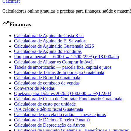
Calcufast
Calculadoras online gratuitas e precisas para finanças, saúde e matemá
Finanças
Calculadora de Aguinaldo Costa Rica
Calculadora de Aguinaldo El Salvador
Calculadora de Aguinaldo Guatemala 2026
Calculadora de Aguinaldo Honduras
Poupança mensal — 6.000 → 1.500 (25%) e 18.000/ano
Calculadora de Alugar vs Comprar Imóvel
Tabela de amortização — parcela fixa, capital e juros
Calculadora de Tarifas de Importação Guatemala
Calculadora de Bono 14 Guatemala
Calculadora de comissao de vendas
Conversor de Moedas
Quetzais para Dólares 2026: Q100.000 → ~$12.903
Calculadora de Custo de Contratar Funcionário Guatemala
Calculadora de custo por unidade
IVA crédito e débito fiscal Guatemala
Calculadora de parcela do cartão — meses e juros
Calculadora de Décimo Terceiro Panamá
Calculadora de Depreciação de Ativos
Calculadora de Finiquito Guatemala - Benefícios e Liquidação