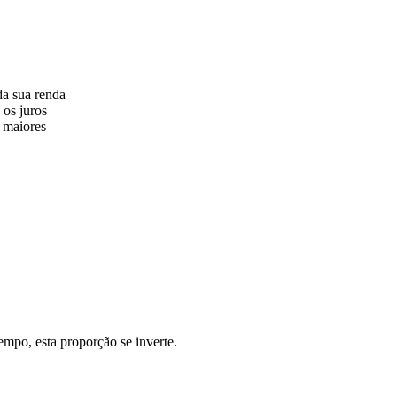
da sua renda
 os juros
s maiores
empo, esta proporção se inverte.