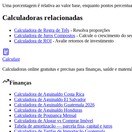
Uma porcentagem é relativa ao valor base, enquanto pontos percentu
Calculadoras relacionadas
Calculadora de Regra de Três
- Resolva proporções
Calculadora de Juros Compostos
- Calcule o crescimento do se
Calculadora de ROI
- Avalie retornos de investimento
Calcufast
Calculadoras online gratuitas e precisas para finanças, saúde e matemá
Finanças
Calculadora de Aguinaldo Costa Rica
Calculadora de Aguinaldo El Salvador
Calculadora de Aguinaldo Guatemala 2026
Calculadora de Aguinaldo Honduras
Calculadora de Poupança Mensal
Calculadora de Alugar vs Comprar Imóvel
Tabela de amortização — parcela fixa, capital e juros
Calculadora de Tarifas de Importação Guatemala