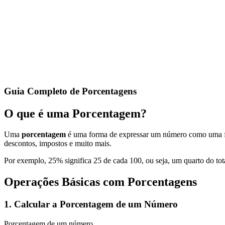
Calcule sua idade exata em anos, meses e dias, com informações adic
Calculadora de Datas
Calcule sua idade exata, a diferença entre duas datas, ou some e subtr
Guia Completo de Porcentagens
O que é uma Porcentagem?
Uma
porcentagem
é uma forma de expressar um número como uma fraç
descontos, impostos e muito mais.
Por exemplo, 25% significa 25 de cada 100, ou seja, um quarto do tot
Operações Básicas com Porcentagens
1. Calcular a Porcentagem de um Número
Porcentagem de um número