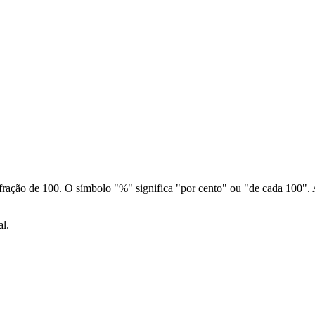
ionais como signo do zodíaco e geração
aia dias de uma data
ão de 100. O símbolo "%" significa "por cento" ou "de cada 100". As 
al.