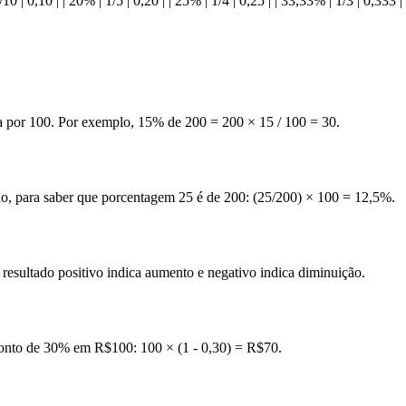
1/10 | 0,10 | | 20% | 1/5 | 0,20 | | 25% | 1/4 | 0,25 | | 33,33% | 1/3 | 0,333 |
a por 100. Por exemplo, 15% de 200 = 200 × 15 / 100 = 30.
o, para saber que porcentagem 25 é de 200: (25/200) × 100 = 12,5%.
Um resultado positivo indica aumento e negativo indica diminuição.
sconto de 30% em R$100: 100 × (1 - 0,30) = R$70.