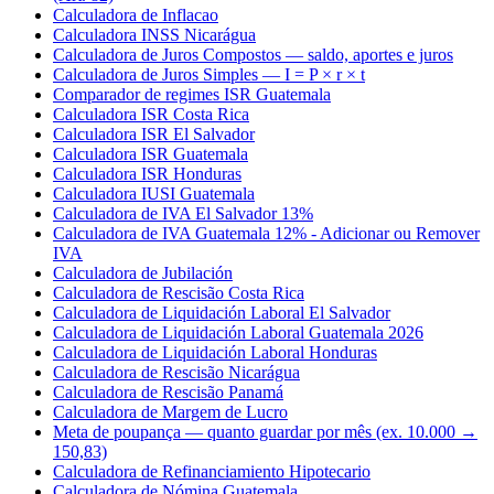
Calculadora de Inflacao
Calculadora INSS Nicarágua
Calculadora de Juros Compostos — saldo, aportes e juros
Calculadora de Juros Simples — I = P × r × t
Comparador de regimes ISR Guatemala
Calculadora ISR Costa Rica
Calculadora ISR El Salvador
Calculadora ISR Guatemala
Calculadora ISR Honduras
Calculadora IUSI Guatemala
Calculadora de IVA El Salvador 13%
Calculadora de IVA Guatemala 12% - Adicionar ou Remover
IVA
Calculadora de Jubilación
Calculadora de Rescisão Costa Rica
Calculadora de Liquidación Laboral El Salvador
Calculadora de Liquidación Laboral Guatemala 2026
Calculadora de Liquidación Laboral Honduras
Calculadora de Rescisão Nicarágua
Calculadora de Rescisão Panamá
Calculadora de Margem de Lucro
Meta de poupança — quanto guardar por mês (ex. 10.000 →
150,83)
Calculadora de Refinanciamiento Hipotecario
Calculadora de Nómina Guatemala