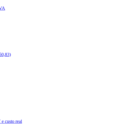
IVA
50,83)
e custo real