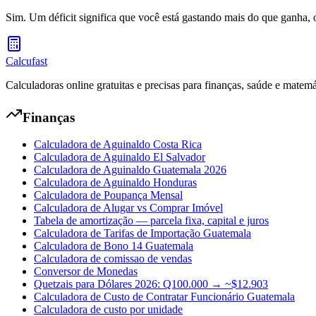
Sim. Um déficit significa que você está gastando mais do que ganha, o
Calcufast
Calculadoras online gratuitas e precisas para finanças, saúde e matemá
Finanças
Calculadora de Aguinaldo Costa Rica
Calculadora de Aguinaldo El Salvador
Calculadora de Aguinaldo Guatemala 2026
Calculadora de Aguinaldo Honduras
Calculadora de Poupança Mensal
Calculadora de Alugar vs Comprar Imóvel
Tabela de amortização — parcela fixa, capital e juros
Calculadora de Tarifas de Importação Guatemala
Calculadora de Bono 14 Guatemala
Calculadora de comissao de vendas
Conversor de Monedas
Quetzais para Dólares 2026: Q100.000 → ~$12.903
Calculadora de Custo de Contratar Funcionário Guatemala
Calculadora de custo por unidade