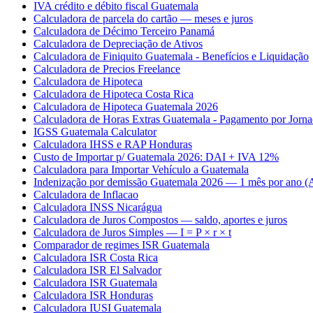
IVA crédito e débito fiscal Guatemala
Calculadora de parcela do cartão — meses e juros
Calculadora de Décimo Terceiro Panamá
Calculadora de Depreciação de Ativos
Calculadora de Finiquito Guatemala - Benefícios e Liquidação
Calculadora de Precios Freelance
Calculadora de Hipoteca
Calculadora de Hipoteca Costa Rica
Calculadora de Hipoteca Guatemala 2026
Calculadora de Horas Extras Guatemala - Pagamento por Jorn
IGSS Guatemala Calculator
Calculadora IHSS e RAP Honduras
Custo de Importar p/ Guatemala 2026: DAI + IVA 12%
Calculadora para Importar Vehículo a Guatemala
Indenização por demissão Guatemala 2026 — 1 mês por ano (A
Calculadora de Inflacao
Calculadora INSS Nicarágua
Calculadora de Juros Compostos — saldo, aportes e juros
Calculadora de Juros Simples — I = P × r × t
Comparador de regimes ISR Guatemala
Calculadora ISR Costa Rica
Calculadora ISR El Salvador
Calculadora ISR Guatemala
Calculadora ISR Honduras
Calculadora IUSI Guatemala