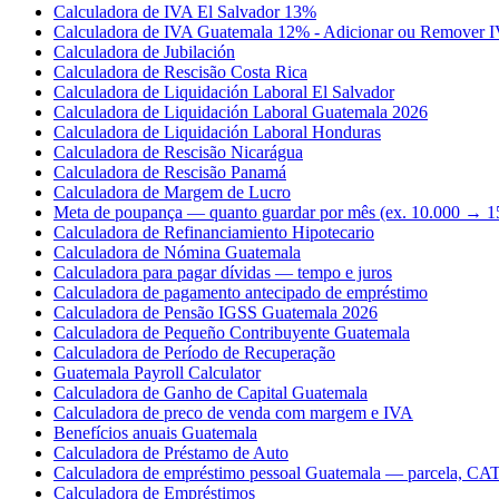
Calculadora de IVA El Salvador 13%
Calculadora de IVA Guatemala 12% - Adicionar ou Remover 
Calculadora de Jubilación
Calculadora de Rescisão Costa Rica
Calculadora de Liquidación Laboral El Salvador
Calculadora de Liquidación Laboral Guatemala 2026
Calculadora de Liquidación Laboral Honduras
Calculadora de Rescisão Nicarágua
Calculadora de Rescisão Panamá
Calculadora de Margem de Lucro
Meta de poupança — quanto guardar por mês (ex. 10.000 → 1
Calculadora de Refinanciamiento Hipotecario
Calculadora de Nómina Guatemala
Calculadora para pagar dívidas — tempo e juros
Calculadora de pagamento antecipado de empréstimo
Calculadora de Pensão IGSS Guatemala 2026
Calculadora de Pequeño Contribuyente Guatemala
Calculadora de Período de Recuperação
Guatemala Payroll Calculator
Calculadora de Ganho de Capital Guatemala
Calculadora de preco de venda com margem e IVA
Benefícios anuais Guatemala
Calculadora de Préstamo de Auto
Calculadora de empréstimo pessoal Guatemala — parcela, CAT 
Calculadora de Empréstimos