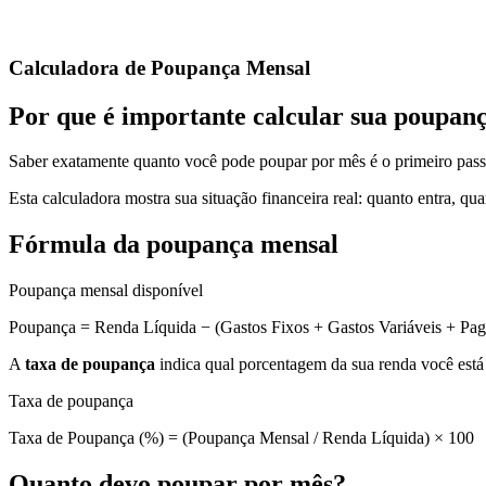
Calcula tu aguinaldo (bono navideño) según la ley laboral de Guatem
Calculadora de Poupança Mensal
Por que é importante calcular sua poupan
Saber exatamente quanto você pode poupar por mês é o primeiro passo
Esta calculadora mostra sua situação financeira real: quanto entra, q
Fórmula da poupança mensal
Poupança mensal disponível
Poupança = Renda Líquida − (Gastos Fixos + Gastos Variáveis + Pa
A
taxa de poupança
indica qual porcentagem da sua renda você est
Taxa de poupança
Taxa de Poupança (%) = (Poupança Mensal / Renda Líquida) × 100
Quanto devo poupar por mês?