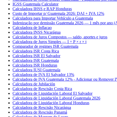
IGSS Guatemala Calculator
Calculadora IHSS e RAP Honduras
Custo de Importar p/ Guatemala 2026: DAI + IVA 12%
Calculadora para Importar Vehículo a Guatemala
Indenização por demissão Guatemala 2026 — 1 mês por ano (A
Calculadora de Inflacao
Calculadora INSS Nicarágua
Calculadora de Juros Compostos — saldo, aportes e juros
Calculadora de Juros Simples — I = P × r × t
Comparador de regimes ISR Guatemala
Calculadora ISR Costa Rica
Calculadora ISR El Salvador
Calculadora ISR Guatemala
Calculadora ISR Honduras
Calculadora IUSI Guatemala
Calculadora de IVA El Salvador 13%
Calculadora de IVA Guatemala 12% - Adicionar ou Remover 
Calculadora de Jubilación
Calculadora de Rescisão Costa Rica
Calculadora de Liquidación Laboral El Salvador
Calculadora de Liquidación Laboral Guatemala 2026
Calculadora de Liquidación Laboral Honduras
Calculadora de Rescisão Nicarágua
Calculadora de Rescisão Panamá
Calculadora de Margem de Lucro