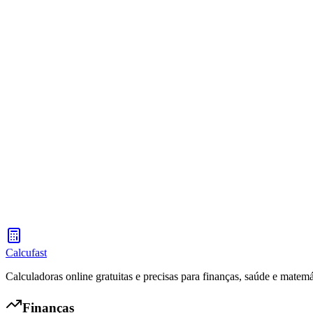
Calculadora de Aguinaldo El Salvador
Calcula tu aguinaldo (bono navideño) según la ley laboral de El Salv
Calculadora de Aguinaldo Guatemala 2026
Calcula tu aguinaldo (bono navideño) según la ley laboral de Guatem
Calcufast
Calculadoras online gratuitas e precisas para finanças, saúde e matemá
Finanças