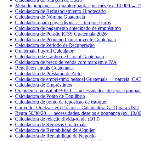
Meta de poupança — quanto guardar por mês (ex. 10.000 → 1
Calculadora de Refinanciamiento Hipotecario
Calculadora de Nómina Guatemala
Calculadora para pagar dívidas — tempo e juros
Calculadora de pagamento antecipado de empréstimo
Calculadora de Pensão IGSS Guatemala 2026
Calculadora de Pequeño Contribuyente Guatemala
Calculadora de Período de Recuperação
Guatemala Payroll Calculator
Calculadora de Ganho de Capital Guatemala
Calculadora de preco de venda com margem e IVA
Benefícios anuais Guatemala
Calculadora de Préstamo de Auto
Calculadora de empréstimo pessoal Guatemala — parcela, CAT 
Calculadora de Empréstimos
Orçamento mensal 50/30/20 — necessidades, desejos e poupan
Calculadora de Ponto de Equilíbrio
Calculadora de ponto de reposicao de estoque
Converter Quetzais em Dólares - Calculadora GTQ para USD
Regra 50/30/20 — necessidades, desejos e poupança (ex. 10.0
Calculadora de relação dívida-renda (DTI)
Calculadora de Remesas Guatemala
Calculadora de Rentabilidad de Alquiler
Calculadora de Rentabilidad de Negocio