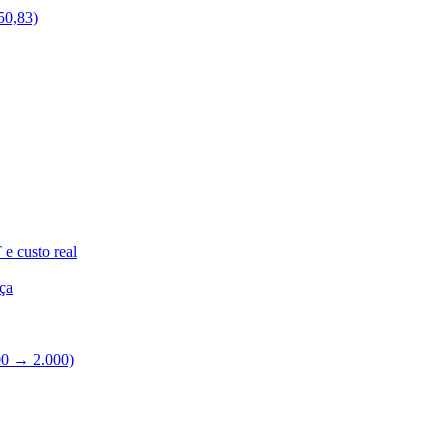
50,83)
e custo real
ça
00 → 2.000)