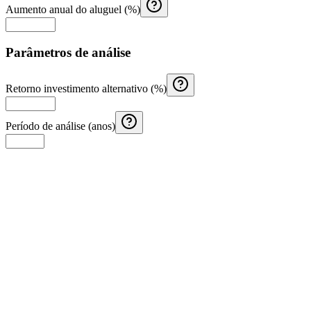
Aumento anual do aluguel (%)
Parâmetros de análise
Retorno investimento alternativo (%)
Período de análise (anos)
Calculadora de Aguinaldo Costa Rica
Calcule o aguinaldo na Costa Rica com salário mensal, meses trabalha