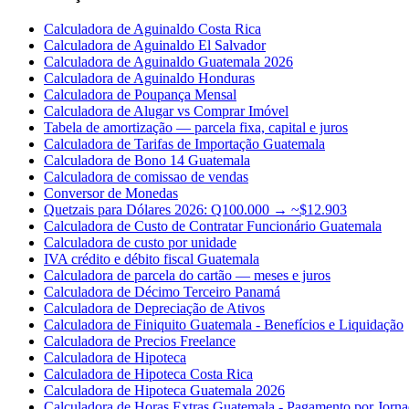
Calculadora de Aguinaldo Costa Rica
Calculadora de Aguinaldo El Salvador
Calculadora de Aguinaldo Guatemala 2026
Calculadora de Aguinaldo Honduras
Calculadora de Poupança Mensal
Calculadora de Alugar vs Comprar Imóvel
Tabela de amortização — parcela fixa, capital e juros
Calculadora de Tarifas de Importação Guatemala
Calculadora de Bono 14 Guatemala
Calculadora de comissao de vendas
Conversor de Monedas
Quetzais para Dólares 2026: Q100.000 → ~$12.903
Calculadora de Custo de Contratar Funcionário Guatemala
Calculadora de custo por unidade
IVA crédito e débito fiscal Guatemala
Calculadora de parcela do cartão — meses e juros
Calculadora de Décimo Terceiro Panamá
Calculadora de Depreciação de Ativos
Calculadora de Finiquito Guatemala - Benefícios e Liquidação
Calculadora de Precios Freelance
Calculadora de Hipoteca
Calculadora de Hipoteca Costa Rica
Calculadora de Hipoteca Guatemala 2026
Calculadora de Horas Extras Guatemala - Pagamento por Jorn