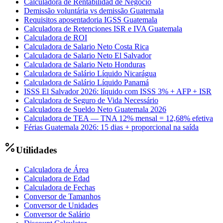
Calculadora de Rentabilidad de Negocio
Demissão voluntária vs demissão Guatemala
Requisitos aposentadoria IGSS Guatemala
Calculadora de Retenciones ISR e IVA Guatemala
Calculadora de ROI
Calculadora de Salario Neto Costa Rica
Calculadora de Salario Neto El Salvador
Calculadora de Salario Neto Honduras
Calculadora de Salário Líquido Nicarágua
Calculadora de Salário Líquido Panamá
ISSS El Salvador 2026: líquido com ISSS 3% + AFP + ISR
Calculadora de Seguro de Vida Necessário
Calculadora de Sueldo Neto Guatemala 2026
Calculadora de TEA — TNA 12% mensal = 12,68% efetiva
Férias Guatemala 2026: 15 dias + proporcional na saída
Utilidades
Calculadora de Área
Calculadora de Edad
Calculadora de Fechas
Conversor de Tamanhos
Conversor de Unidades
Conversor de Salário