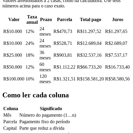
Valores arredondados a 2 casas, como na calculadora. Use seus
números acima para o caso exato.
Taxa
Valor
Prazo
Parcela
Total pago
Juros
anual
24
R$10.000
12%
R$470,73
R$11.297,52
R$1.297,65
meses
24
R$10.000
24%
R$528,71
R$12.689,04
R$2.689,07
meses
36
R$25.000
18%
R$903,81
R$32.537,16
R$7.537,17
meses
60
R$50.000
12%
R$1.112,22
R$66.733,20
R$16.733,40
meses
120
R$100.000
10%
R$1.321,51
R$158.581,20
R$58.580,56
meses
Como ler cada coluna
Coluna
Significado
Mês
Número do pagamento (1…n)
Parcela
Pagamento fixo do período
Capital
Parte que reduz a dívida