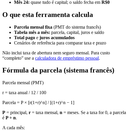
Mês 24:
quase tudo é capital; o saldo fecha em
R$0
O que esta ferramenta calcula
Parcela mensal fixa
(PMT do sistema francês)
Tabela mês a mês:
parcela, capital, juros e saldo
Total pago
e
juros acumulados
Cenários de referência para comparar taxa e prazo
Não inclui taxa de abertura nem seguro mensal. Para custo
“completo” use a
calculadora de empréstimo pessoal
.
Fórmula da parcela (sistema francês)
Parcela mensal (PMT)
r = taxa anual / 12 / 100
Parcela = P × [r(1+r)^n] / [(1+r)^n − 1]
P
= principal,
r
= taxa mensal,
n
= meses. Se a taxa for 0, a parcela
é
P ÷ n
.
A cada mês: