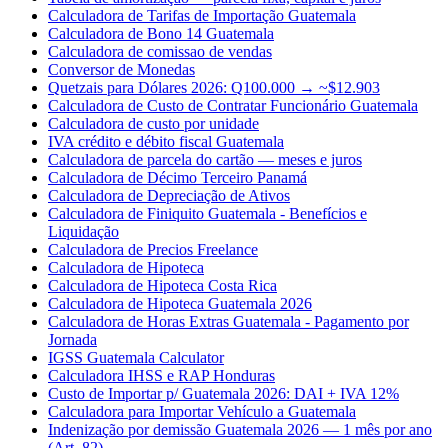
Calculadora de Tarifas de Importação Guatemala
Calculadora de Bono 14 Guatemala
Calculadora de comissao de vendas
Conversor de Monedas
Quetzais para Dólares 2026: Q100.000 → ~$12.903
Calculadora de Custo de Contratar Funcionário Guatemala
Calculadora de custo por unidade
IVA crédito e débito fiscal Guatemala
Calculadora de parcela do cartão — meses e juros
Calculadora de Décimo Terceiro Panamá
Calculadora de Depreciação de Ativos
Calculadora de Finiquito Guatemala - Benefícios e
Liquidação
Calculadora de Precios Freelance
Calculadora de Hipoteca
Calculadora de Hipoteca Costa Rica
Calculadora de Hipoteca Guatemala 2026
Calculadora de Horas Extras Guatemala - Pagamento por
Jornada
IGSS Guatemala Calculator
Calculadora IHSS e RAP Honduras
Custo de Importar p/ Guatemala 2026: DAI + IVA 12%
Calculadora para Importar Vehículo a Guatemala
Indenização por demissão Guatemala 2026 — 1 mês por ano
(Art. 82)