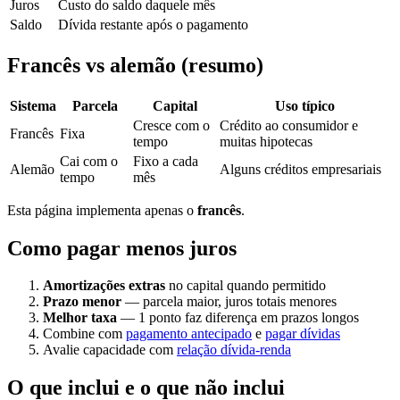
Juros
Custo do saldo daquele mês
Saldo
Dívida restante após o pagamento
Francês vs alemão (resumo)
Sistema
Parcela
Capital
Uso típico
Cresce com o
Crédito ao consumidor e
Francês
Fixa
tempo
muitas hipotecas
Cai com o
Fixo a cada
Alemão
Alguns créditos empresariais
tempo
mês
Esta página implementa apenas o
francês
.
Como pagar menos juros
Amortizações extras
no capital quando permitido
Prazo menor
— parcela maior, juros totais menores
Melhor taxa
— 1 ponto faz diferença em prazos longos
Combine com
pagamento antecipado
e
pagar dívidas
Avalie capacidade com
relação dívida-renda
O que inclui e o que não inclui