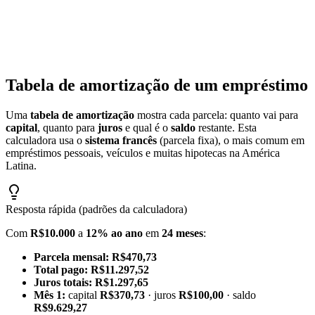
Calculadora de Aguinaldo Guatemala 2026
Calcula tu aguinaldo (bono navideño) según la ley laboral de
Guatemala
Tabela de amortização de um empréstimo
Uma
tabela de amortização
mostra cada parcela: quanto vai para
capital
, quanto para
juros
e qual é o
saldo
restante. Esta
calculadora usa o
sistema francês
(parcela fixa), o mais comum em
empréstimos pessoais, veículos e muitas hipotecas na América
Latina.
Resposta rápida (padrões da calculadora)
Com
R$10.000
a
12% ao ano
em
24 meses
:
Parcela mensal:
R$470,73
Total pago:
R$11.297,52
Juros totais:
R$1.297,65
Mês 1:
capital
R$370,73
· juros
R$100,00
· saldo
R$9.629,27