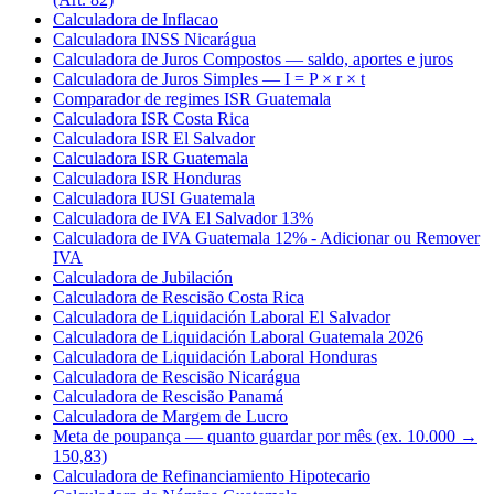
Calculadora de Inflacao
Calculadora INSS Nicarágua
Calculadora de Juros Compostos — saldo, aportes e juros
Calculadora de Juros Simples — I = P × r × t
Comparador de regimes ISR Guatemala
Calculadora ISR Costa Rica
Calculadora ISR El Salvador
Calculadora ISR Guatemala
Calculadora ISR Honduras
Calculadora IUSI Guatemala
Calculadora de IVA El Salvador 13%
Calculadora de IVA Guatemala 12% - Adicionar ou Remover
IVA
Calculadora de Jubilación
Calculadora de Rescisão Costa Rica
Calculadora de Liquidación Laboral El Salvador
Calculadora de Liquidación Laboral Guatemala 2026
Calculadora de Liquidación Laboral Honduras
Calculadora de Rescisão Nicarágua
Calculadora de Rescisão Panamá
Calculadora de Margem de Lucro
Meta de poupança — quanto guardar por mês (ex. 10.000 →
150,83)
Calculadora de Refinanciamiento Hipotecario