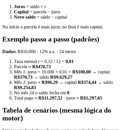
Juros
= saldo × r
Capital
= parcela − juros
Novo saldo
= saldo − capital
No início a parcela é mais juros; no final é mais capital.
Exemplo passo a passo (padrões)
Dados:
R$10.000 · 12% a.a. · 24 meses
Taxa mensal r = 0,12 / 12 =
0,01
Parcela ≈
R$470,73
Mês 1: juros = 10.000 × 0,01 =
R$100,00
→ capital
R$370,73
→ saldo
R$9.629,27
Mês 2: juros ≈
R$96,29
→ capital
R$374,44
→ saldo
R$9.254,83
No mês 24 o saldo fecha em
0
Total pago ≈
R$11.297,52
· juros ≈
R$1.297,65
Tabela de cenários (mesma lógica do
motor)