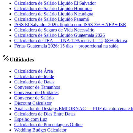
Calculadora de Salário Líquido El Salvador
Calculadora de Salário Líquido Honduras
Calculadora de Salário Líquido Nicarágua
Calculadora de Salário Líquido Panamá
ISSS El Salvador 2026: líquido com ISSS 3% + AFP + ISR
Calculadora de Seguro de Vida Necessário
Calculadora de Salário Líquido Guatemala 2026
Calculadora de TEA — TNA 12% mensal = 12,68% efetiva
Férias Guatemala 2026: 15 dias + proporcional na saída
Utilidades
Calculadora de Área
Calculadora de Idade
Calculadora de Datas
Conversor de Tamanhos
Conversor de Unidades
Conversor de Salário
Discount Calculator
Analisador de Destajos EMPORNAC — PDF da catorcena e h
Calculadora de Dias Entre Datas
Espelho com Luz
Calculadora de Porcentagens Online
Wedding Budget Calculator