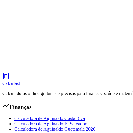
Calcule seu aguinaldo (13º salário) conforme a lei trabalhista de El S
Calculadora de Aguinaldo Guatemala 2026
Calcule seu aguinaldo (13º salário) conforme a lei trabalhista da Gua
Calcufast
Calculadoras online gratuitas e precisas para finanças, saúde e matemá
Finanças
Calculadora de Aguinaldo Costa Rica
Calculadora de Aguinaldo El Salvador
Calculadora de Aguinaldo Guatemala 2026