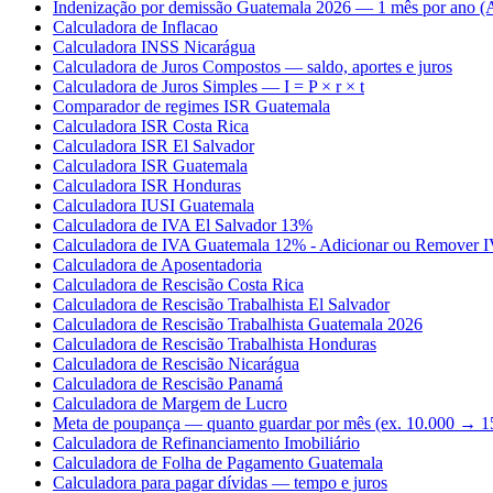
Indenização por demissão Guatemala 2026 — 1 mês por ano (A
Calculadora de Inflacao
Calculadora INSS Nicarágua
Calculadora de Juros Compostos — saldo, aportes e juros
Calculadora de Juros Simples — I = P × r × t
Comparador de regimes ISR Guatemala
Calculadora ISR Costa Rica
Calculadora ISR El Salvador
Calculadora ISR Guatemala
Calculadora ISR Honduras
Calculadora IUSI Guatemala
Calculadora de IVA El Salvador 13%
Calculadora de IVA Guatemala 12% - Adicionar ou Remover 
Calculadora de Aposentadoria
Calculadora de Rescisão Costa Rica
Calculadora de Rescisão Trabalhista El Salvador
Calculadora de Rescisão Trabalhista Guatemala 2026
Calculadora de Rescisão Trabalhista Honduras
Calculadora de Rescisão Nicarágua
Calculadora de Rescisão Panamá
Calculadora de Margem de Lucro
Meta de poupança — quanto guardar por mês (ex. 10.000 → 1
Calculadora de Refinanciamento Imobiliário
Calculadora de Folha de Pagamento Guatemala
Calculadora para pagar dívidas — tempo e juros