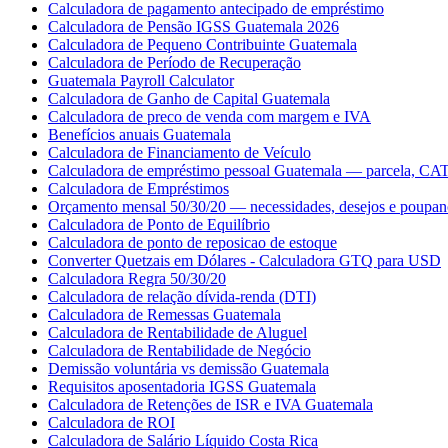
Calculadora de pagamento antecipado de empréstimo
Calculadora de Pensão IGSS Guatemala 2026
Calculadora de Pequeno Contribuinte Guatemala
Calculadora de Período de Recuperação
Guatemala Payroll Calculator
Calculadora de Ganho de Capital Guatemala
Calculadora de preco de venda com margem e IVA
Benefícios anuais Guatemala
Calculadora de Financiamento de Veículo
Calculadora de empréstimo pessoal Guatemala — parcela, CAT 
Calculadora de Empréstimos
Orçamento mensal 50/30/20 — necessidades, desejos e poupan
Calculadora de Ponto de Equilíbrio
Calculadora de ponto de reposicao de estoque
Converter Quetzais em Dólares - Calculadora GTQ para USD
Calculadora Regra 50/30/20
Calculadora de relação dívida-renda (DTI)
Calculadora de Remessas Guatemala
Calculadora de Rentabilidade de Aluguel
Calculadora de Rentabilidade de Negócio
Demissão voluntária vs demissão Guatemala
Requisitos aposentadoria IGSS Guatemala
Calculadora de Retenções de ISR e IVA Guatemala
Calculadora de ROI
Calculadora de Salário Líquido Costa Rica