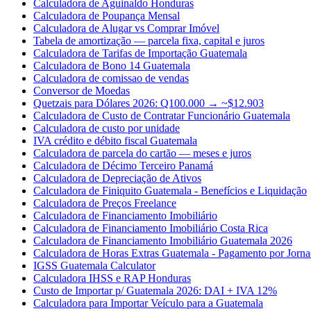
Calculadora de Aguinaldo Honduras
Calculadora de Poupança Mensal
Calculadora de Alugar vs Comprar Imóvel
Tabela de amortização — parcela fixa, capital e juros
Calculadora de Tarifas de Importação Guatemala
Calculadora de Bono 14 Guatemala
Calculadora de comissao de vendas
Conversor de Moedas
Quetzais para Dólares 2026: Q100.000 → ~$12.903
Calculadora de Custo de Contratar Funcionário Guatemala
Calculadora de custo por unidade
IVA crédito e débito fiscal Guatemala
Calculadora de parcela do cartão — meses e juros
Calculadora de Décimo Terceiro Panamá
Calculadora de Depreciação de Ativos
Calculadora de Finiquito Guatemala - Benefícios e Liquidação
Calculadora de Preços Freelance
Calculadora de Financiamento Imobiliário
Calculadora de Financiamento Imobiliário Costa Rica
Calculadora de Financiamento Imobiliário Guatemala 2026
Calculadora de Horas Extras Guatemala - Pagamento por Jorn
IGSS Guatemala Calculator
Calculadora IHSS e RAP Honduras
Custo de Importar p/ Guatemala 2026: DAI + IVA 12%
Calculadora para Importar Veículo para a Guatemala