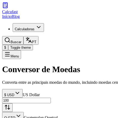
Calcufast
Início
Blog
Calculadoras
Buscar
PT
$
Toggle theme
Menu
Conversor de Moedas
Converta entre as principais moedas do mundo, incluindo moedas cen
US Dollar
$ USD
Guatemalan Quetzal
Q GTQ