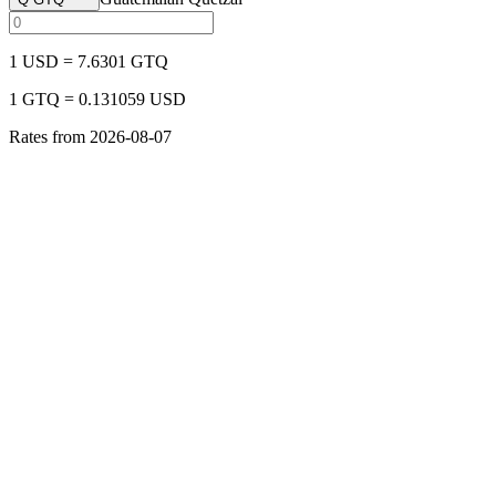
1
USD
=
7.6301
GTQ
1
GTQ
=
0.131059
USD
Rates from
2026-08-07
Calculadora de Aguinaldo Costa Rica
Calcule o aguinaldo na Costa Rica com salário mensal, meses trabalha
Calculadora de Aguinaldo El Salvador