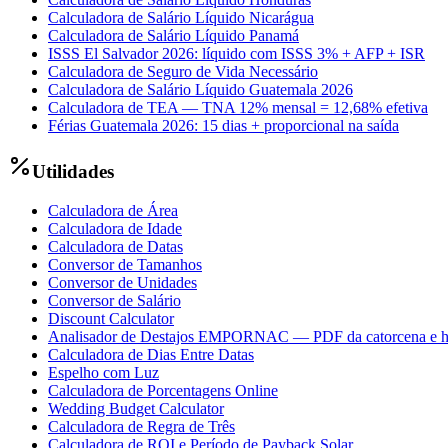
Calculadora de Salário Líquido Nicarágua
Calculadora de Salário Líquido Panamá
ISSS El Salvador 2026: líquido com ISSS 3% + AFP + ISR
Calculadora de Seguro de Vida Necessário
Calculadora de Salário Líquido Guatemala 2026
Calculadora de TEA — TNA 12% mensal = 12,68% efetiva
Férias Guatemala 2026: 15 dias + proporcional na saída
Utilidades
Calculadora de Área
Calculadora de Idade
Calculadora de Datas
Conversor de Tamanhos
Conversor de Unidades
Conversor de Salário
Discount Calculator
Analisador de Destajos EMPORNAC — PDF da catorcena e h
Calculadora de Dias Entre Datas
Espelho com Luz
Calculadora de Porcentagens Online
Wedding Budget Calculator
Calculadora de Regra de Três
Calculadora de ROI e Período de Payback Solar