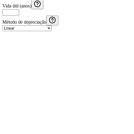
Vida útil (anos)
Método de depreciação
Calculadora de Aguinaldo Costa Rica
Calcule o aguinaldo na Costa Rica com salário mensal, meses trabalha
Calculadora de Aguinaldo El Salvador