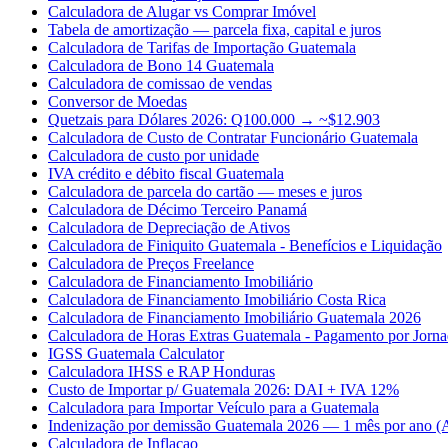
Calculadora de Alugar vs Comprar Imóvel
Tabela de amortização — parcela fixa, capital e juros
Calculadora de Tarifas de Importação Guatemala
Calculadora de Bono 14 Guatemala
Calculadora de comissao de vendas
Conversor de Moedas
Quetzais para Dólares 2026: Q100.000 → ~$12.903
Calculadora de Custo de Contratar Funcionário Guatemala
Calculadora de custo por unidade
IVA crédito e débito fiscal Guatemala
Calculadora de parcela do cartão — meses e juros
Calculadora de Décimo Terceiro Panamá
Calculadora de Depreciação de Ativos
Calculadora de Finiquito Guatemala - Benefícios e Liquidação
Calculadora de Preços Freelance
Calculadora de Financiamento Imobiliário
Calculadora de Financiamento Imobiliário Costa Rica
Calculadora de Financiamento Imobiliário Guatemala 2026
Calculadora de Horas Extras Guatemala - Pagamento por Jorn
IGSS Guatemala Calculator
Calculadora IHSS e RAP Honduras
Custo de Importar p/ Guatemala 2026: DAI + IVA 12%
Calculadora para Importar Veículo para a Guatemala
Indenização por demissão Guatemala 2026 — 1 mês por ano (A
Calculadora de Inflacao