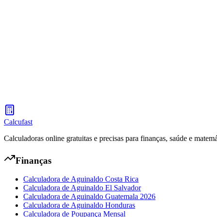
Calcule seu aguinaldo (13º salário) conforme a lei trabalhista de El S
Calculadora de Aguinaldo Guatemala 2026
Calcule seu aguinaldo (13º salário) conforme a lei trabalhista da Gua
Calcufast
Calculadoras online gratuitas e precisas para finanças, saúde e matemá
Finanças
Calculadora de Aguinaldo Costa Rica
Calculadora de Aguinaldo El Salvador
Calculadora de Aguinaldo Guatemala 2026
Calculadora de Aguinaldo Honduras
Calculadora de Poupança Mensal