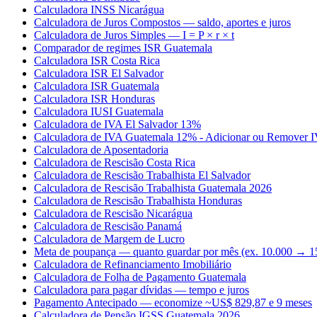
Calculadora INSS Nicarágua
Calculadora de Juros Compostos — saldo, aportes e juros
Calculadora de Juros Simples — I = P × r × t
Comparador de regimes ISR Guatemala
Calculadora ISR Costa Rica
Calculadora ISR El Salvador
Calculadora ISR Guatemala
Calculadora ISR Honduras
Calculadora IUSI Guatemala
Calculadora de IVA El Salvador 13%
Calculadora de IVA Guatemala 12% - Adicionar ou Remover 
Calculadora de Aposentadoria
Calculadora de Rescisão Costa Rica
Calculadora de Rescisão Trabalhista El Salvador
Calculadora de Rescisão Trabalhista Guatemala 2026
Calculadora de Rescisão Trabalhista Honduras
Calculadora de Rescisão Nicarágua
Calculadora de Rescisão Panamá
Calculadora de Margem de Lucro
Meta de poupança — quanto guardar por mês (ex. 10.000 → 1
Calculadora de Refinanciamento Imobiliário
Calculadora de Folha de Pagamento Guatemala
Calculadora para pagar dívidas — tempo e juros
Pagamento Antecipado — economize ~US$ 829,87 e 9 meses
Calculadora de Pensão IGSS Guatemala 2026