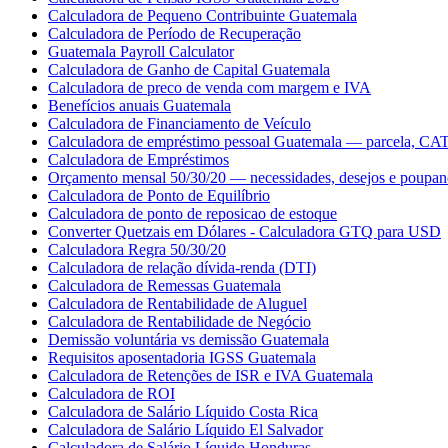
Calculadora de Pequeno Contribuinte Guatemala
Calculadora de Período de Recuperação
Guatemala Payroll Calculator
Calculadora de Ganho de Capital Guatemala
Calculadora de preco de venda com margem e IVA
Benefícios anuais Guatemala
Calculadora de Financiamento de Veículo
Calculadora de empréstimo pessoal Guatemala — parcela, CAT 
Calculadora de Empréstimos
Orçamento mensal 50/30/20 — necessidades, desejos e poupan
Calculadora de Ponto de Equilíbrio
Calculadora de ponto de reposicao de estoque
Converter Quetzais em Dólares - Calculadora GTQ para USD
Calculadora Regra 50/30/20
Calculadora de relação dívida-renda (DTI)
Calculadora de Remessas Guatemala
Calculadora de Rentabilidade de Aluguel
Calculadora de Rentabilidade de Negócio
Demissão voluntária vs demissão Guatemala
Requisitos aposentadoria IGSS Guatemala
Calculadora de Retenções de ISR e IVA Guatemala
Calculadora de ROI
Calculadora de Salário Líquido Costa Rica
Calculadora de Salário Líquido El Salvador
Calculadora de Salário Líquido Honduras