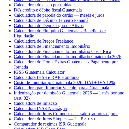
Calculadora de custo por unidade
IVA crédito e débito fiscal Guatemala
Calculadora de parcela do cartão — meses e juros
Calculadora de Décimo Terceiro Panamá
Calculadora de Depreciação de Ativos
Calculadora de Finiquito Guatemala - Benefícios e
Liquidação
Calculadora de Preços Freelance
Calculadora de Financiamento Imobiliário
Calculadora de Financiamento Imobiliário Costa Rica
Calculadora de Financiamento Imobiliário Guatemala 2026
Calculadora de Horas Extras Guatemala - Pagamento por
Jornada
IGSS Guatemala Calculator
Calculadora IHSS e RAP Honduras
Custo de Importar p/ Guatemala 2026: DAI + IVA 12%
Calculadora para Importar Veículo para a Guatemala
Indenização por demissão Guatemala 2026 — 1 mês por ano
(Art. 82)
Calculadora de Inflacao
Calculadora INSS Nicarágua
Calculadora de Juros Compostos — saldo, aportes e juros
Calculadora de Juros Simples — I = P × r × t
Comparador de regimes ISR Guatemala