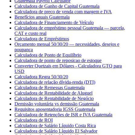
Guatemala Payroll Calculator
Calculadora de Ganho de Capital Guatemala
Calculadora de preco de venda com margem e IVA
Benefícios anuais Guatemala
Calculadora de Financiamento de Veículo
Calculadora de empréstimo pessoal Guatemala — parcela,
CAT e custo real
Calculadora de Empréstimos
Orçamento mensal 50/30/20 — necessidades, desejos e
poupança
Calculadora de Ponto de Equilíbrio
Calculadora de ponto de reposicao de estoque
Converter Quetzais em Dólares - Calculadora GTQ para
USD
Calculadora Regra 50/30/20
Calculadora de relação dívida-renda (DTI)
Calculadora de Remessas Guatemala
Calculadora de Rentabilidade de Aluguel
Calculadora de Rentabilidade de Negócio
Demissão voluntária vs demissão Guatemala
Requisitos aposentadoria IGSS Guatemala
Calculadora de Retenções de ISR e IVA Guatemala
Calculadora de ROI
Calculadora de Salário Líquido Costa Rica
Calculadora de Salário Líquido El Salvador