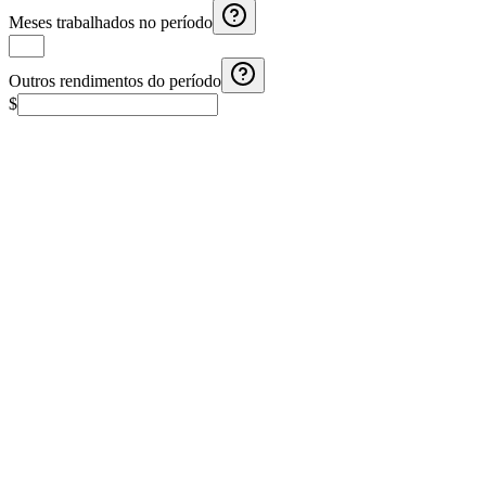
Meses trabalhados no período
Outros rendimentos do período
$
Calculadora de Aguinaldo Costa Rica
Calcule o aguinaldo na Costa Rica com salário mensal, meses
trabalhados e rendimentos adicionais.
Calculadora de Aguinaldo El Salvador