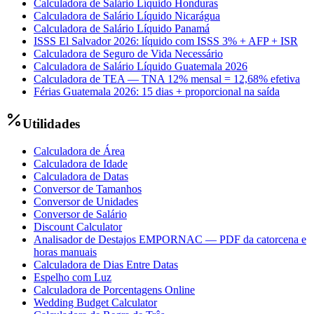
Calculadora de Salário Líquido Honduras
Calculadora de Salário Líquido Nicarágua
Calculadora de Salário Líquido Panamá
ISSS El Salvador 2026: líquido com ISSS 3% + AFP + ISR
Calculadora de Seguro de Vida Necessário
Calculadora de Salário Líquido Guatemala 2026
Calculadora de TEA — TNA 12% mensal = 12,68% efetiva
Férias Guatemala 2026: 15 dias + proporcional na saída
Utilidades
Calculadora de Área
Calculadora de Idade
Calculadora de Datas
Conversor de Tamanhos
Conversor de Unidades
Conversor de Salário
Discount Calculator
Analisador de Destajos EMPORNAC — PDF da catorcena e
horas manuais
Calculadora de Dias Entre Datas
Espelho com Luz
Calculadora de Porcentagens Online
Wedding Budget Calculator