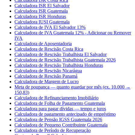
Calculadora ISR Costa Rica
Calculadora ISR El Salvador
Calculadora ISR Guatemala
Calculadora ISR Honduras
Calculadora IUSI Guatemala
Calculadora de IVA El Salvador 13%
Calculadora de IVA Guatemala 12% - Adicionar ou Remover
IVA
Calculadora de Aposentadoria
Calculadora de Rescisão Costa Rica
Calculadora de Rescisão Trabalhista El Salvador
Calculadora de Rescisão Trabalhista Guatemala 2026
Calculadora de Rescisão Trabalhista Honduras
Calculadora de Rescisão Nicarágua
Calculadora de Rescisão Panamá
Calculadora de Margem de Lucro
Meta de poupança — quanto guardar por mês (ex. 10.000 →
150,83)
Calculadora de Refinanciamento Imobiliário
Calculadora de Folha de Pagamento Guatemala
Calculadora para pagar dívidas — tempo e juros
Calculadora de pagamento antecipado de empréstimo
Calculadora de Pensão IGSS Guatemala 2026
Calculadora de Pequeno Contribuinte Guatemala
Calculadora de Período de Recuperação