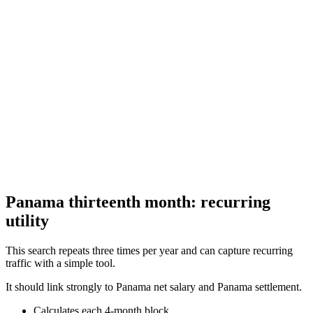
Calcule seu aguinaldo (13º salário) conforme a lei trabalhista de El
Salvador
Calculadora de Aguinaldo Guatemala 2026
Calcule seu aguinaldo (13º salário) conforme a lei trabalhista da
Guatemala
Panama thirteenth month: recurring
utility
This search repeats three times per year and can capture recurring
traffic with a simple tool.
It should link strongly to Panama net salary and Panama settlement.
Calculates each 4-month block.