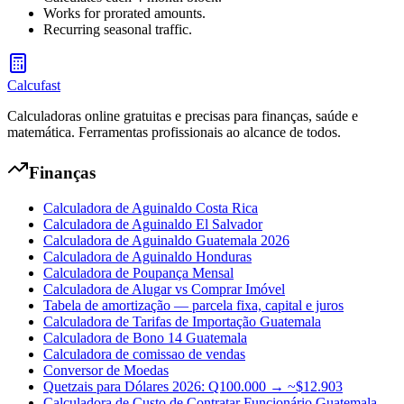
Works for prorated amounts.
Recurring seasonal traffic.
Calcufast
Calculadoras online gratuitas e precisas para finanças, saúde e
matemática. Ferramentas profissionais ao alcance de todos.
Finanças
Calculadora de Aguinaldo Costa Rica
Calculadora de Aguinaldo El Salvador
Calculadora de Aguinaldo Guatemala 2026
Calculadora de Aguinaldo Honduras
Calculadora de Poupança Mensal
Calculadora de Alugar vs Comprar Imóvel
Tabela de amortização — parcela fixa, capital e juros
Calculadora de Tarifas de Importação Guatemala
Calculadora de Bono 14 Guatemala
Calculadora de comissao de vendas
Conversor de Moedas
Quetzais para Dólares 2026: Q100.000 → ~$12.903
Calculadora de Custo de Contratar Funcionário Guatemala