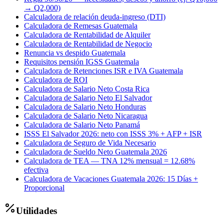
→ Q2,000)
Calculadora de relación deuda-ingreso (DTI)
Calculadora de Remesas Guatemala
Calculadora de Rentabilidad de Alquiler
Calculadora de Rentabilidad de Negocio
Renuncia vs despido Guatemala
Requisitos pensión IGSS Guatemala
Calculadora de Retenciones ISR e IVA Guatemala
Calculadora de ROI
Calculadora de Salario Neto Costa Rica
Calculadora de Salario Neto El Salvador
Calculadora de Salario Neto Honduras
Calculadora de Salario Neto Nicaragua
Calculadora de Salario Neto Panamá
ISSS El Salvador 2026: neto con ISSS 3% + AFP + ISR
Calculadora de Seguro de Vida Necesario
Calculadora de Sueldo Neto Guatemala 2026
Calculadora de TEA — TNA 12% mensual = 12.68%
efectiva
Calculadora de Vacaciones Guatemala 2026: 15 Días +
Proporcional
Utilidades