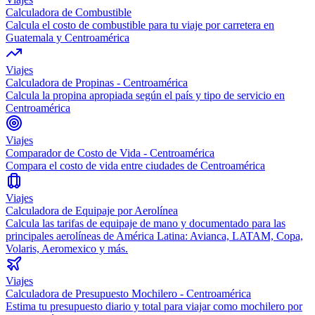
Calculadora de Combustible
Calcula el costo de combustible para tu viaje por carretera en
Guatemala y Centroamérica
Viajes
Calculadora de Propinas - Centroamérica
Calcula la propina apropiada según el país y tipo de servicio en
Centroamérica
Viajes
Comparador de Costo de Vida - Centroamérica
Compara el costo de vida entre ciudades de Centroamérica
Viajes
Calculadora de Equipaje por Aerolínea
Calcula las tarifas de equipaje de mano y documentado para las
principales aerolíneas de América Latina: Avianca, LATAM, Copa,
Volaris, Aeromexico y más.
Viajes
Calculadora de Presupuesto Mochilero - Centroamérica
Estima tu presupuesto diario y total para viajar como mochilero por