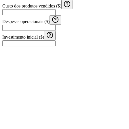
Custo dos produtos vendidos ($)
Despesas operacionais ($)
Investimento inicial ($)
Calculadora de Aguinaldo Costa Rica
Calcule o aguinaldo na Costa Rica com salário mensal, meses
trabalhados e rendimentos adicionais.