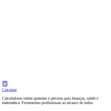
Calculadora de Aguinaldo El Salvador
Calcule seu aguinaldo (13º salário) conforme a lei trabalhista de El
Salvador
Calculadora de Aguinaldo Guatemala 2026
Calcule seu aguinaldo (13º salário) conforme a lei trabalhista da
Guatemala
Calcufast
Calculadoras online gratuitas e precisas para finanças, saúde e
matemática. Ferramentas profissionais ao alcance de todos.