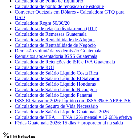
Calculadora de Ponto de Equilíbrio
Calculadora de ponto de reposicao de estoque
Converter Quetzais em Dólares - Calculadora GTQ para
USD
Calculadora Regra 50/30/20
Calculadora de relação dívida-renda (DTI)
Calculadora de Remessas Guatemala
Calculadora de Rentabilidade de Aluguel
Calculadora de Rentabilidade de Negócio
Demissão voluntária vs demissão Guatemala
Requisitos aposentadoria IGSS Guatemala
Calculadora de Retenções de ISR e IVA Guatemala
Calculadora de ROI
Calculadora de Salário Líquido Costa Rica
Calculadora de Salário Líquido El Salvador
Calculadora de Salário Líquido Honduras
Calculadora de Salário Líquido Nicarágua
Calculadora de Salário Líquido Panamá
ISSS El Salvador 2026: líquido com ISSS 3% + AFP + ISR
Calculadora de Seguro de Vida Necessário
Calculadora de Salário Líquido Guatemala 2026
Calculadora de TEA — TNA 12% mensal = 12,68% efetiva
Férias Guatemala 2026: 15 dias + proporcional na saída
Utilidades