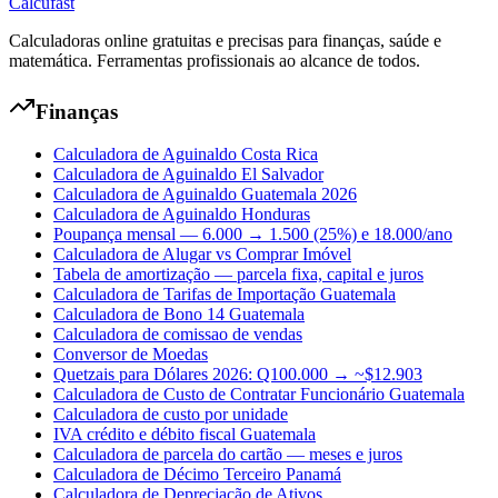
Calcufast
Calculadoras online gratuitas e precisas para finanças, saúde e
matemática. Ferramentas profissionais ao alcance de todos.
Finanças
Calculadora de Aguinaldo Costa Rica
Calculadora de Aguinaldo El Salvador
Calculadora de Aguinaldo Guatemala 2026
Calculadora de Aguinaldo Honduras
Poupança mensal — 6.000 → 1.500 (25%) e 18.000/ano
Calculadora de Alugar vs Comprar Imóvel
Tabela de amortização — parcela fixa, capital e juros
Calculadora de Tarifas de Importação Guatemala
Calculadora de Bono 14 Guatemala
Calculadora de comissao de vendas
Conversor de Moedas
Quetzais para Dólares 2026: Q100.000 → ~$12.903
Calculadora de Custo de Contratar Funcionário Guatemala
Calculadora de custo por unidade
IVA crédito e débito fiscal Guatemala
Calculadora de parcela do cartão — meses e juros
Calculadora de Décimo Terceiro Panamá
Calculadora de Depreciação de Ativos