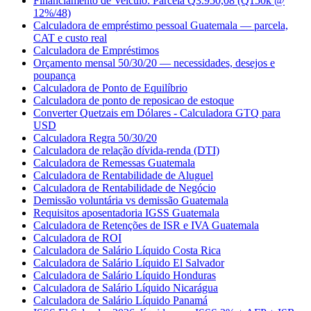
Financiamento de Veículo: Parcela Q3.950,08 (Q150k @
12%/48)
Calculadora de empréstimo pessoal Guatemala — parcela,
CAT e custo real
Calculadora de Empréstimos
Orçamento mensal 50/30/20 — necessidades, desejos e
poupança
Calculadora de Ponto de Equilíbrio
Calculadora de ponto de reposicao de estoque
Converter Quetzais em Dólares - Calculadora GTQ para
USD
Calculadora Regra 50/30/20
Calculadora de relação dívida-renda (DTI)
Calculadora de Remessas Guatemala
Calculadora de Rentabilidade de Aluguel
Calculadora de Rentabilidade de Negócio
Demissão voluntária vs demissão Guatemala
Requisitos aposentadoria IGSS Guatemala
Calculadora de Retenções de ISR e IVA Guatemala
Calculadora de ROI
Calculadora de Salário Líquido Costa Rica
Calculadora de Salário Líquido El Salvador
Calculadora de Salário Líquido Honduras
Calculadora de Salário Líquido Nicarágua
Calculadora de Salário Líquido Panamá