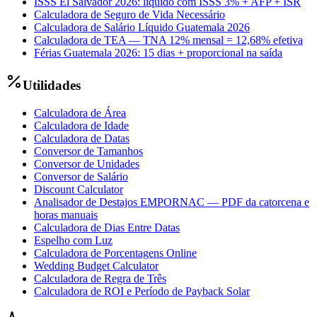
ISSS El Salvador 2026: líquido com ISSS 3% + AFP + ISR
Calculadora de Seguro de Vida Necessário
Calculadora de Salário Líquido Guatemala 2026
Calculadora de TEA — TNA 12% mensal = 12,68% efetiva
Férias Guatemala 2026: 15 dias + proporcional na saída
Utilidades
Calculadora de Área
Calculadora de Idade
Calculadora de Datas
Conversor de Tamanhos
Conversor de Unidades
Conversor de Salário
Discount Calculator
Analisador de Destajos EMPORNAC — PDF da catorcena e
horas manuais
Calculadora de Dias Entre Datas
Espelho com Luz
Calculadora de Porcentagens Online
Wedding Budget Calculator
Calculadora de Regra de Três
Calculadora de ROI e Período de Payback Solar