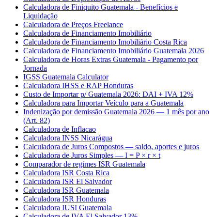
Calculadora de Finiquito Guatemala - Benefícios e
Liquidação
Calculadora de Preços Freelance
Calculadora de Financiamento Imobiliário
Calculadora de Financiamento Imobiliário Costa Rica
Calculadora de Financiamento Imobiliário Guatemala 2026
Calculadora de Horas Extras Guatemala - Pagamento por
Jornada
IGSS Guatemala Calculator
Calculadora IHSS e RAP Honduras
Custo de Importar p/ Guatemala 2026: DAI + IVA 12%
Calculadora para Importar Veículo para a Guatemala
Indenização por demissão Guatemala 2026 — 1 mês por ano
(Art. 82)
Calculadora de Inflacao
Calculadora INSS Nicarágua
Calculadora de Juros Compostos — saldo, aportes e juros
Calculadora de Juros Simples — I = P × r × t
Comparador de regimes ISR Guatemala
Calculadora ISR Costa Rica
Calculadora ISR El Salvador
Calculadora ISR Guatemala
Calculadora ISR Honduras
Calculadora IUSI Guatemala
Calculadora de IVA El Salvador 13%