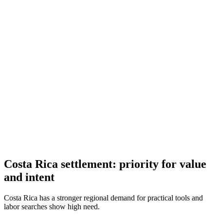
Calculadora de Aguinaldo El Salvador
Calcula tu aguinaldo (bono navideño) según la ley laboral de El
Salvador
Calculadora de Aguinaldo Guatemala 2026
Calcula tu aguinaldo (bono navideño) según la ley laboral de
Guatemala
Costa Rica settlement: priority for value
and intent
Costa Rica has a stronger regional demand for practical tools and
labor searches show high need.