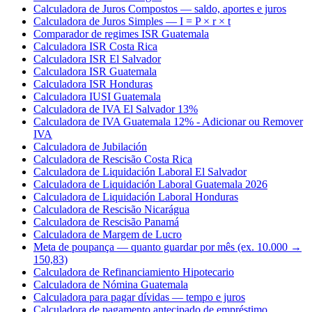
Calculadora de Juros Compostos — saldo, aportes e juros
Calculadora de Juros Simples — I = P × r × t
Comparador de regimes ISR Guatemala
Calculadora ISR Costa Rica
Calculadora ISR El Salvador
Calculadora ISR Guatemala
Calculadora ISR Honduras
Calculadora IUSI Guatemala
Calculadora de IVA El Salvador 13%
Calculadora de IVA Guatemala 12% - Adicionar ou Remover
IVA
Calculadora de Jubilación
Calculadora de Rescisão Costa Rica
Calculadora de Liquidación Laboral El Salvador
Calculadora de Liquidación Laboral Guatemala 2026
Calculadora de Liquidación Laboral Honduras
Calculadora de Rescisão Nicarágua
Calculadora de Rescisão Panamá
Calculadora de Margem de Lucro
Meta de poupança — quanto guardar por mês (ex. 10.000 →
150,83)
Calculadora de Refinanciamiento Hipotecario
Calculadora de Nómina Guatemala
Calculadora para pagar dívidas — tempo e juros
Calculadora de pagamento antecipado de empréstimo