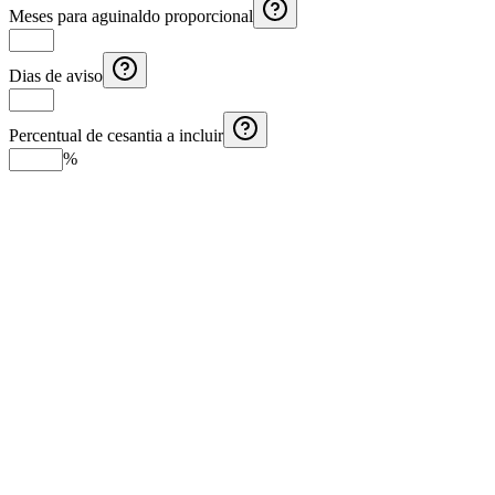
Meses para aguinaldo proporcional
Dias de aviso
Percentual de cesantia a incluir
%
Calculadora de Aguinaldo Costa Rica
Calcule o aguinaldo na Costa Rica com salário mensal, meses
trabalhados e rendimentos adicionais.