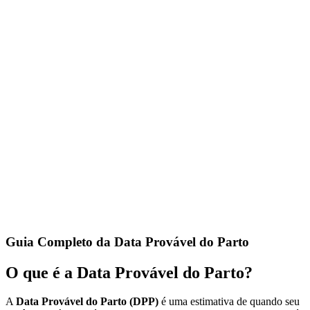
Calculadora de Gravidez Completa
Calcule sua data provável do parto, semana atual de gravidez e peso
estimado do bebê. Tudo em uma única calculadora.
Calculadora de Ganho de Peso na Gravidez
Calcule o ganho de peso recomendado durante a gravidez conforme
as diretrizes do IOM baseadas no seu IMC prévio.
Guia Completo da Data Provável do Parto
O que é a Data Provável do Parto?
A
Data Provável do Parto (DPP)
é uma estimativa de quando seu