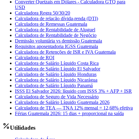
Converter Quetzais em Dólares - Calculadora GTQ para
USD
Calculadora Regra 50/30/20
Calculadora de relação dívida-renda (DTI)
Calculadora de Remessas Guatemala
Calculadora de Rentabilidade de Aluguel
Calculadora de Rentabilidade de Negócio
Demissão voluntária vs demissão Guatemala
Requisitos aposentadoria IGSS Guatemala
Calculadora de Retenções de ISR e IVA Guatemala
Calculadora de ROI
Calculadora de Salário Líquido Costa Rica
Calculadora de Salário Líquido El Salvador
Calculadora de Salário Líquido Honduras
Calculadora de Salário Líquido Nicarágua
Calculadora de Salário Líquido Panamá
ISSS El Salvador 2026: líquido com ISSS 3% + AFP + ISR
Calculadora de Seguro de Vida Necessário
Calculadora de Salário Líquido Guatemala 2026
Calculadora de TEA — TNA 12% mensal = 12,68% efetiva
Férias Guatemala 2026: 15 dias + proporcional na saída
Utilidades