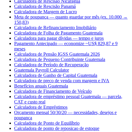
Calculadora de Rescisão Nicarágua
Calculadora de Rescisão Panamá
Calculadora de Margem de Lucro
Meta de poupança — quanto guardar por mês (ex. 10.000 →
150,83)
Calculadora de Refinanciamento Imobiliário
Calculadora de Folha de Pagamento Guatemala
Calculadora para pagar dívidas — tempo e juros
Pagamento Antecipado — economize ~US$ 829,87 e 9
meses
Calculadora de Pensão IGSS Guatemala 2026
Calculadora de Pequeno Contribuinte Guatemala
Calculadora de Período de Recuperação
Guatemala Payroll Calculator
Calculadora de Ganho de Capital Guatemala
Calculadora de preco de venda com margem e IVA
Benefícios anuais Guatemala
Calculadora de Financiamento de Veículo
Calculadora de empréstimo pessoal Guatemala — parcela,
CAT e custo real
Calculadora de Empréstimos
Orçamento mensal 50/30/20 — necessidades, desejos e
poupança
Calculadora de Ponto de Equilíbrio
Calculadora de ponto de reposicao de estoque