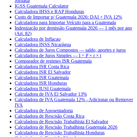
Jornada
IGSS Guatemala Calculator
Calculadora IHSS e RAP Honduras
Custo de Importar p/ Guatemala 2026: DAI + IVA 12%
Calculadora para Importar Veículo para a Guatemala
Indenização por demissão Guatemala 2026 — 1 mês por ano
(Art. 82)
Calculadora de Inflacao
Calculadora INSS Nicarágua
Calculadora de Juros Compostos — saldo, aportes e juros
Calculadora de Juros Simples — I = P × r × t
Comparador de regimes ISR Guatemala
Calculadora ISR Costa Rica
Calculadora ISR El Salvador
Calculadora ISR Guatemala
Calculadora ISR Honduras
Calculadora IUSI Guatemala
Calculadora de IVA El Salvador 13%
Calculadora de IVA Guatemala 12% - Adicionar ou Remover
IVA
Calculadora de Aposentadoria
Calculadora de Rescisão Costa Rica
Calculadora de Rescisão Trabalhista El Salvador
Calculadora de Rescisão Trabalhista Guatemala 2026
Calculadora de Rescisão Trabalhista Honduras