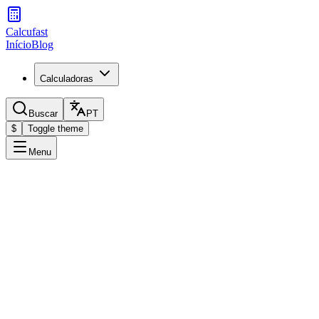
Calcufast
Início
Blog
Calculadoras
Buscar
PT
$
Toggle theme
Menu
Dados da gravidez
Insira a data para calcular sua data provável de parto
Método de cálculo