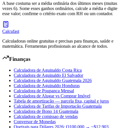
A base costuma ser a média ordinária dos últimos meses (muitas
vezes 6). Some esses ganhos ordinários, calcule a média e digite
esse valor; confirme o critério exato com RH ou um contador.
Calcufast
Calculadoras online gratuitas e precisas para finanças, saúde e
matemática. Ferramentas profissionais ao alcance de todos.
Finanças
Calculadora de Aguinaldo Costa Rica
Calculadora de Aguinaldo El Salvador
Calculadora de Aguinaldo Guatemala 2026
Calculadora de Aguinaldo Honduras
Calculadora de Poupança Mensal
Calculadora de Alugar vs Comprar Imóvel
Tabela de amortização — parcela fixa, capital e juros
Calculadora de Tarifas de Importação Guatemala
Calculadora de Bono 14 Guatemala
Calculadora de comissao de vendas
Conversor de Monedas
Quetzais para Dólares 2026: Q100.000 → ~$12.903