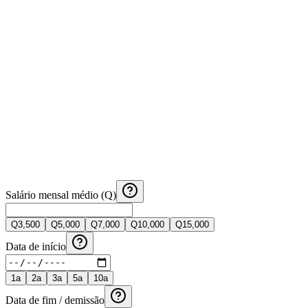
Salário mensal médio (Q)
Q
3,500
Q
5,000
Q
7,000
Q
10,000
Q
15,000
Data de início
1
a
2
a
3
a
5
a
10
a
Data de fim / demissão