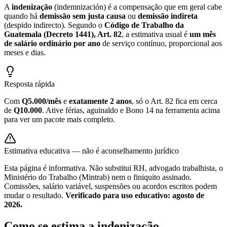
A
indenização
(indemnización) é a compensação que em geral cabe
quando há
demissão sem justa causa
ou
demissão indireta
(despido indirecto). Segundo o
Código de Trabalho da
Guatemala (Decreto 1441), Art. 82
, a estimativa usual é
um mês
de salário ordinário por ano
de serviço contínuo, proporcional aos
meses e dias.
Resposta rápida
Com
Q5.000/mês
e
exatamente 2 anos
, só o Art. 82 fica em cerca
de
Q10.000
. Ative férias, aguinaldo e Bono 14 na ferramenta acima
para ver um pacote mais completo.
Estimativa educativa — não é aconselhamento jurídico
Esta página é informativa. Não substitui RH, advogado trabalhista, o
Ministério do Trabalho (Mintrab) nem o finiquito assinado.
Comissões, salário variável, suspensões ou acordos escritos podem
mudar o resultado.
Verificado para uso educativo: agosto de
2026.
Como se estima a indenização