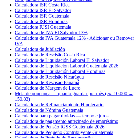
Calculadora ISR Costa Rica
Calculadora ISR El Salvador
Calculadora ISR Guatemala
Calculadora ISR Honduras
Calculadora IUSI Guatemala
Calculadora de IVA El Salvador 13%
Calculadora de IVA Guatemala 12% - Adicionar ou Remover
IVA
Calculadora de Jubilación
Calculadora de Rescisão Costa Rica
Calculadora de Liquidación Laboral El Salvador
Calculadora de Liquidación Laboral Guatemala 2026
Calculadora de Liquidación Laboral Honduras
Calculadora de Rescisão Nicarágua
Calculadora de Rescisão Panamá
Calculadora de Margem de Lucro
Meta de poupança — quanto guardar por mês (ex. 10.000 →
150,83)
Calculadora de Refinanciamiento Hipotecario
Calculadora de Nómina Guatemala
Calculadora para pagar dívidas — tempo e juros
Calculadora de pagamento antecipado de empréstimo
Calculadora de Pensão IGSS Guatemala 2026
Calculadora de Pequeño Contribuyente Guatemala
Calculadora de Período de Recuperação