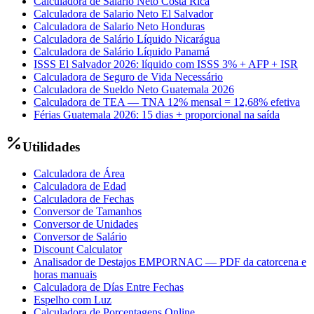
Calculadora de Salario Neto Costa Rica
Calculadora de Salario Neto El Salvador
Calculadora de Salario Neto Honduras
Calculadora de Salário Líquido Nicarágua
Calculadora de Salário Líquido Panamá
ISSS El Salvador 2026: líquido com ISSS 3% + AFP + ISR
Calculadora de Seguro de Vida Necessário
Calculadora de Sueldo Neto Guatemala 2026
Calculadora de TEA — TNA 12% mensal = 12,68% efetiva
Férias Guatemala 2026: 15 dias + proporcional na saída
Utilidades
Calculadora de Área
Calculadora de Edad
Calculadora de Fechas
Conversor de Tamanhos
Conversor de Unidades
Conversor de Salário
Discount Calculator
Analisador de Destajos EMPORNAC — PDF da catorcena e
horas manuais
Calculadora de Días Entre Fechas
Espelho com Luz
Calculadora de Porcentagens Online