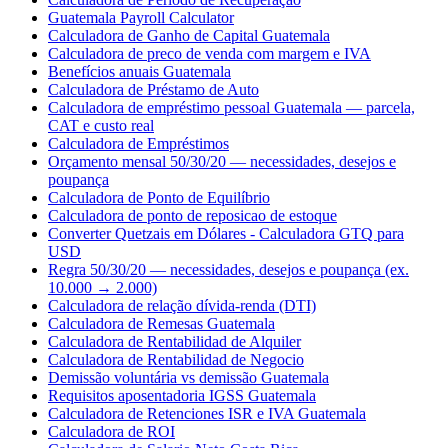
Guatemala Payroll Calculator
Calculadora de Ganho de Capital Guatemala
Calculadora de preco de venda com margem e IVA
Benefícios anuais Guatemala
Calculadora de Préstamo de Auto
Calculadora de empréstimo pessoal Guatemala — parcela,
CAT e custo real
Calculadora de Empréstimos
Orçamento mensal 50/30/20 — necessidades, desejos e
poupança
Calculadora de Ponto de Equilíbrio
Calculadora de ponto de reposicao de estoque
Converter Quetzais em Dólares - Calculadora GTQ para
USD
Regra 50/30/20 — necessidades, desejos e poupança (ex.
10.000 → 2.000)
Calculadora de relação dívida-renda (DTI)
Calculadora de Remesas Guatemala
Calculadora de Rentabilidad de Alquiler
Calculadora de Rentabilidad de Negocio
Demissão voluntária vs demissão Guatemala
Requisitos aposentadoria IGSS Guatemala
Calculadora de Retenciones ISR e IVA Guatemala
Calculadora de ROI