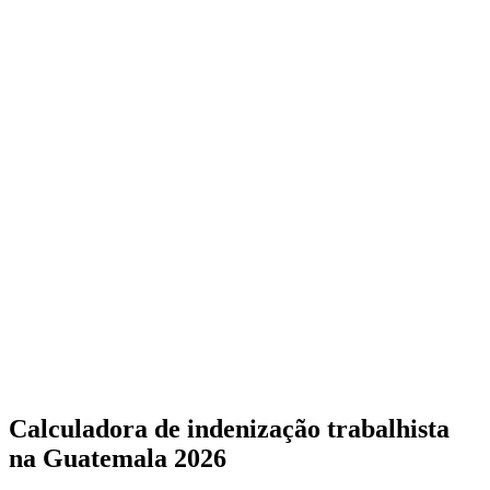
Calculadora de Liquidación Laboral Guatemala 2026
Calcula tu liquidación laboral completa: indemnización, aguinaldo,
bono 14, vacaciones y preaviso según el Código de Trabajo de
Guatemala.
Calculadora de Finiquito Guatemala - Benefícios e Liquidação
Calcule sua liquidação trabalhista: indenização, aguinaldo, bono 14
e férias proporcionais
Calculadora de indenização trabalhista
na Guatemala 2026