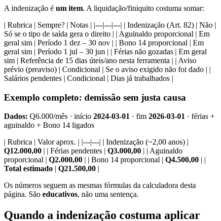
A indenização é
um item
. A liquidação/finiquito costuma somar:
| Rubrica | Sempre? | Notas | |---|---|---| | Indenização (Art. 82) | Não |
Só se o tipo de saída gera o direito | | Aguinaldo proporcional | Em
geral sim | Período 1 dez – 30 nov | | Bono 14 proporcional | Em
geral sim | Período 1 jul – 30 jun | | Férias não gozadas | Em geral
sim | Referência de 15 dias úteis/ano nesta ferramenta | | Aviso
prévio (preaviso) | Condicional | Se o aviso exigido não foi dado | |
Salários pendentes | Condicional | Dias já trabalhados |
Exemplo completo: demissão sem justa causa
Dados:
Q6.000/mês · início
2024-03-01
· fim
2026-03-01
· férias +
aguinaldo + Bono 14 ligados
| Rubrica | Valor aprox. | |---|---| | Indenização (~2,00 anos) |
Q12.000,00
| | Férias pendentes |
Q3.000,00
| | Aguinaldo
proporcional |
Q2.000,00
| | Bono 14 proporcional |
Q4.500,00
| |
Total estimado
|
Q21.500,00
|
Os números seguem as mesmas fórmulas da calculadora desta
página. São
educativos
, não uma sentença.
Quando a indenização costuma aplicar