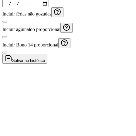
Incluir férias não gozadas
Incluir aguinaldo proporcional
Incluir Bono 14 proporcional
Salvar no histórico
Demissão voluntária vs demissão Guatemala
Compare valores estimados se pedir demissão ou for demitido.