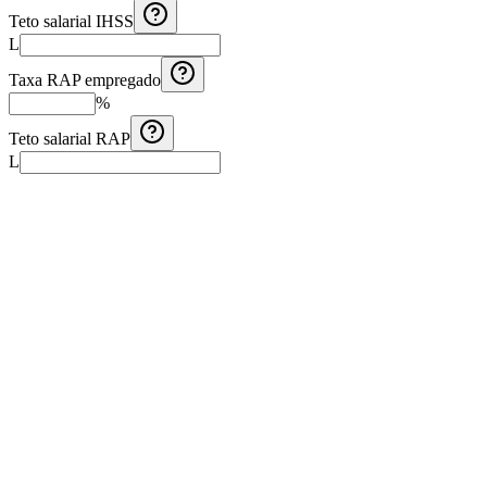
Teto salarial IHSS
L
Taxa RAP empregado
%
Teto salarial RAP
L
Calculadora de Aguinaldo Costa Rica
Calcule o aguinaldo na Costa Rica com salário mensal, meses trabalha