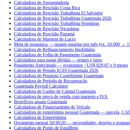
Calculadora de Aposentadoria
Calculadora de Rescisão Costa Rica
Calculadora de Rescisão Trabalhista El Salvador
Calculadora de Rescisão Trabalhista Guatemala 2026
Calculadora de Rescisão Trabalhista Honduras
Calculadora de Rescisão Nicarágua
Calculadora de Rescisão Panamá
Calculadora de Margem de Lucro
Meta de poupança — quanto guardar por mês (ex. 10.000 → 1
Calculadora de Refinanciamento Imobiliário
Calculadora de Folha de Pagamento Guatemala
Calculadora para pagar dívidas — tempo e juros
Pagamento Antecipado — economize ~US$ 829,87 e 9 meses
Calculadora de Pensão IGSS Guatemala 2026
Calculadora de Pequeno Contribuinte Guatemala
Calculadora de Período de Recuperação
Guatemala Payroll Calculator
Calculadora de Ganho de Capital Guatemala
Calculadora de preco de venda com margem e IVA
Benefícios anuais Guatemala
Calculadora de Financiamento de Veículo
Calculadora de empréstimo pessoal Guatemala — parcela, CAT 
Calculadora de Empréstimos
Orçamento mensal 50/30/20 — necessidades, desejos e poupan
Calculadora de Ponto de Equilíbrio