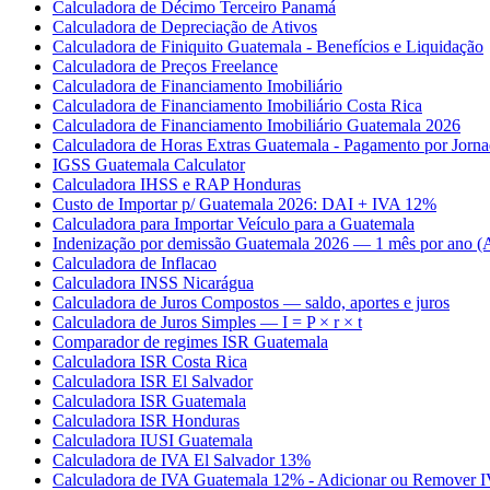
Calculadora de Décimo Terceiro Panamá
Calculadora de Depreciação de Ativos
Calculadora de Finiquito Guatemala - Benefícios e Liquidação
Calculadora de Preços Freelance
Calculadora de Financiamento Imobiliário
Calculadora de Financiamento Imobiliário Costa Rica
Calculadora de Financiamento Imobiliário Guatemala 2026
Calculadora de Horas Extras Guatemala - Pagamento por Jorn
IGSS Guatemala Calculator
Calculadora IHSS e RAP Honduras
Custo de Importar p/ Guatemala 2026: DAI + IVA 12%
Calculadora para Importar Veículo para a Guatemala
Indenização por demissão Guatemala 2026 — 1 mês por ano (A
Calculadora de Inflacao
Calculadora INSS Nicarágua
Calculadora de Juros Compostos — saldo, aportes e juros
Calculadora de Juros Simples — I = P × r × t
Comparador de regimes ISR Guatemala
Calculadora ISR Costa Rica
Calculadora ISR El Salvador
Calculadora ISR Guatemala
Calculadora ISR Honduras
Calculadora IUSI Guatemala
Calculadora de IVA El Salvador 13%
Calculadora de IVA Guatemala 12% - Adicionar ou Remover 