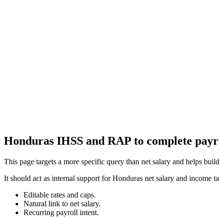
Calculadora de Aguinaldo El Salvador
Calcule seu aguinaldo (13º salário) conforme a lei trabalhista de El S
Calculadora de Aguinaldo Guatemala 2026
Calcule seu aguinaldo (13º salário) conforme a lei trabalhista da Gua
Honduras IHSS and RAP to complete payr
This page targets a more specific query than net salary and helps buil
It should act as internal support for Honduras net salary and income ta
Editable rates and caps.
Natural link to net salary.
Recurring payroll intent.