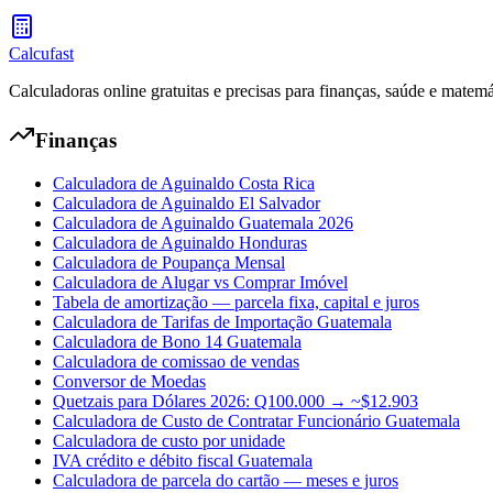
Calcufast
Calculadoras online gratuitas e precisas para finanças, saúde e matemá
Finanças
Calculadora de Aguinaldo Costa Rica
Calculadora de Aguinaldo El Salvador
Calculadora de Aguinaldo Guatemala 2026
Calculadora de Aguinaldo Honduras
Calculadora de Poupança Mensal
Calculadora de Alugar vs Comprar Imóvel
Tabela de amortização — parcela fixa, capital e juros
Calculadora de Tarifas de Importação Guatemala
Calculadora de Bono 14 Guatemala
Calculadora de comissao de vendas
Conversor de Moedas
Quetzais para Dólares 2026: Q100.000 → ~$12.903
Calculadora de Custo de Contratar Funcionário Guatemala
Calculadora de custo por unidade
IVA crédito e débito fiscal Guatemala
Calculadora de parcela do cartão — meses e juros