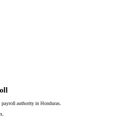
alvador
temala
oll
d payroll authority in Honduras.
x.