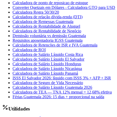
Calculadora de ponto de reposicao de estoque
Converter Quetzais em Dólares - Calculadora GTQ para USD
Calculadora Regra 50/30/20
Calculadora de relação dívida-renda (DTI)
Calculadora de Remessas Guatemala
Calculadora de Rentabilidade de Aluguel
Calculadora de Rentabilidade de Negócio
Demissão voluntária vs demissão Guatemala
Requisitos aposentadoria IGSS Guatemala
Calculadora de Retenções de ISR e IVA Guatemala
Calculadora de ROI
Calculadora de Salário Líquido Costa Rica
Calculadora de Salário Líquido El Salvador
Calculadora de Salário Líquido Honduras
Calculadora de Salário Líquido Nicarágua
Calculadora de Salário Líquido Panamá
ISSS El Salvador 2026: líquido com ISSS 3% + AFP + ISR
Calculadora de Seguro de Vida Necessário
Calculadora de Salário Líquido Guatemala 2026
Calculadora de TEA — TNA 12% mensal = 12,68% efetiva
Férias Guatemala 2026: 15 dias + proporcional na saída
Utilidades