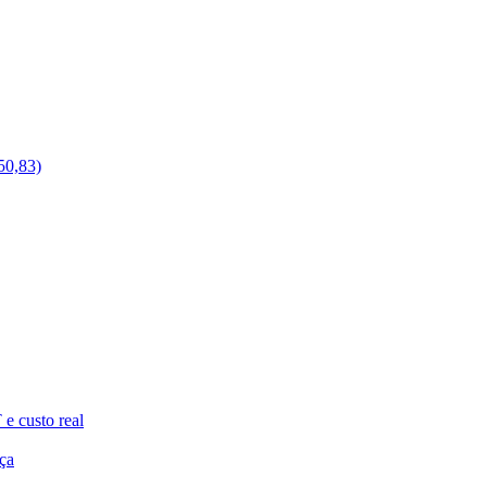
50,83)
e custo real
ça