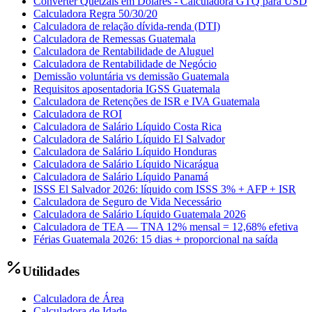
Converter Quetzais em Dólares - Calculadora GTQ para USD
Calculadora Regra 50/30/20
Calculadora de relação dívida-renda (DTI)
Calculadora de Remessas Guatemala
Calculadora de Rentabilidade de Aluguel
Calculadora de Rentabilidade de Negócio
Demissão voluntária vs demissão Guatemala
Requisitos aposentadoria IGSS Guatemala
Calculadora de Retenções de ISR e IVA Guatemala
Calculadora de ROI
Calculadora de Salário Líquido Costa Rica
Calculadora de Salário Líquido El Salvador
Calculadora de Salário Líquido Honduras
Calculadora de Salário Líquido Nicarágua
Calculadora de Salário Líquido Panamá
ISSS El Salvador 2026: líquido com ISSS 3% + AFP + ISR
Calculadora de Seguro de Vida Necessário
Calculadora de Salário Líquido Guatemala 2026
Calculadora de TEA — TNA 12% mensal = 12,68% efetiva
Férias Guatemala 2026: 15 dias + proporcional na saída
Utilidades
Calculadora de Área
Calculadora de Idade