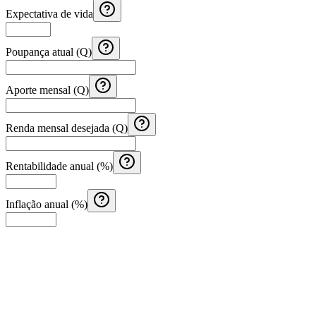
Expectativa de vida
Poupança atual (Q)
Aporte mensal (Q)
Renda mensal desejada (Q)
Rentabilidade anual (%)
Inflação anual (%)