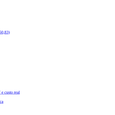
50,83)
e custo real
ça