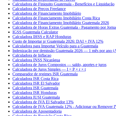
Calculadora de Finiquito Guatemala - Benefícios e Liquidação
Calculadora de Preços Freelance
Calculadora de Financiamento Imobiliário
Calculadora de Financiamento Imobiliário Costa Rica
Calculadora de Financiamento Imobiliário Guatemala 2026
Calculadora de Horas Extras Guatemala - Pagamento por Jorn
IGSS Guatemala Calculator
Calculadora IHSS e RAP Honduras
Custo de Importar p/ Guatemala 2026: DAI + IVA 12%
Calculadora para Importar Veículo para a Guatemala
Indenização por demissão Guatemala 2026 — 1 mês por ano (A
Calculadora de Inflacao
Calculadora INSS Nicarágua
Calculadora de Juros Compostos — saldo, aportes e juros
Calculadora de Juros Simples — I = P × r × t
Comparador de regimes ISR Guatemala
Calculadora ISR Costa Rica
Calculadora ISR El Salvador
Calculadora ISR Guatemala
Calculadora ISR Honduras
Calculadora IUSI Guatemala
Calculadora de IVA El Salvador 13%
Calculadora de IVA Guatemala 12% - Adicionar ou Remover 
Calculadora de Aposentadoria
Calculadora de Rescisão Costa Rica