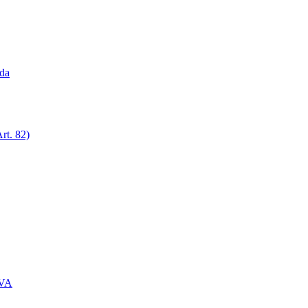
ada
rt. 82)
IVA