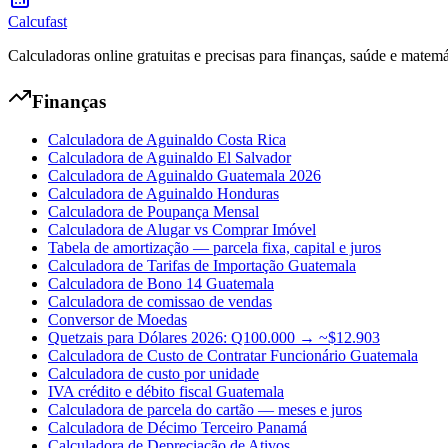
Calcufast
Calculadoras online gratuitas e precisas para finanças, saúde e matemá
Finanças
Calculadora de Aguinaldo Costa Rica
Calculadora de Aguinaldo El Salvador
Calculadora de Aguinaldo Guatemala 2026
Calculadora de Aguinaldo Honduras
Calculadora de Poupança Mensal
Calculadora de Alugar vs Comprar Imóvel
Tabela de amortização — parcela fixa, capital e juros
Calculadora de Tarifas de Importação Guatemala
Calculadora de Bono 14 Guatemala
Calculadora de comissao de vendas
Conversor de Moedas
Quetzais para Dólares 2026: Q100.000 → ~$12.903
Calculadora de Custo de Contratar Funcionário Guatemala
Calculadora de custo por unidade
IVA crédito e débito fiscal Guatemala
Calculadora de parcela do cartão — meses e juros
Calculadora de Décimo Terceiro Panamá
Calculadora de Depreciação de Ativos