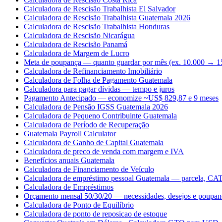
Calculadora de Rescisão Trabalhista El Salvador
Calculadora de Rescisão Trabalhista Guatemala 2026
Calculadora de Rescisão Trabalhista Honduras
Calculadora de Rescisão Nicarágua
Calculadora de Rescisão Panamá
Calculadora de Margem de Lucro
Meta de poupança — quanto guardar por mês (ex. 10.000 → 1
Calculadora de Refinanciamento Imobiliário
Calculadora de Folha de Pagamento Guatemala
Calculadora para pagar dívidas — tempo e juros
Pagamento Antecipado — economize ~US$ 829,87 e 9 meses
Calculadora de Pensão IGSS Guatemala 2026
Calculadora de Pequeno Contribuinte Guatemala
Calculadora de Período de Recuperação
Guatemala Payroll Calculator
Calculadora de Ganho de Capital Guatemala
Calculadora de preco de venda com margem e IVA
Benefícios anuais Guatemala
Calculadora de Financiamento de Veículo
Calculadora de empréstimo pessoal Guatemala — parcela, CAT 
Calculadora de Empréstimos
Orçamento mensal 50/30/20 — necessidades, desejos e poupan
Calculadora de Ponto de Equilíbrio
Calculadora de ponto de reposicao de estoque