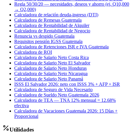
Regla 50/30/20 — necesidades, deseos y ahorro (ej. Q10,000
→ Q2,000)
Calculadora de relación deuda-ingreso (DTI)
Calculadora de Remesas Guatemala
Calculadora de Rentabilidad de Alquiler
Calculadora de Rentabilidad de Negocio
Renuncia vs despido Guatemala
Requisitos pensión IGSS Guatemala
Calculadora de Retenciones ISR e IVA Guatemala
Calculadora de ROI
Calculadora de Salario Neto Costa Rica
Calculadora de Salario Neto El Salvador
Calculadora de Salario Neto Honduras
Calculadora de Salario Neto Nicaragua
Calculadora de Salario Neto Panamá
ISSS El Salvador 2026: neto con ISSS 3% + AFP + ISR
Calculadora de Seguro de Vida Necesario
Calculadora de Sueldo Neto Guatemala 2026
Calculadora de TEA — TNA 12% mensual = 12.68%
efectiva
Calculadora de Vacaciones Guatemala 2026: 15 Días +
Proporcional
Utilidades