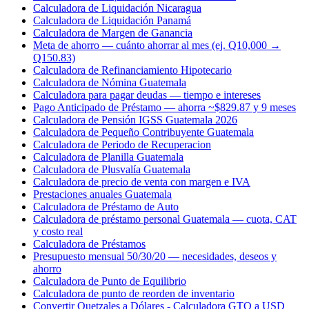
Calculadora de Liquidación Nicaragua
Calculadora de Liquidación Panamá
Calculadora de Margen de Ganancia
Meta de ahorro — cuánto ahorrar al mes (ej. Q10,000 →
Q150.83)
Calculadora de Refinanciamiento Hipotecario
Calculadora de Nómina Guatemala
Calculadora para pagar deudas — tiempo e intereses
Pago Anticipado de Préstamo — ahorra ~$829.87 y 9 meses
Calculadora de Pensión IGSS Guatemala 2026
Calculadora de Pequeño Contribuyente Guatemala
Calculadora de Periodo de Recuperacion
Calculadora de Planilla Guatemala
Calculadora de Plusvalía Guatemala
Calculadora de precio de venta con margen e IVA
Prestaciones anuales Guatemala
Calculadora de Préstamo de Auto
Calculadora de préstamo personal Guatemala — cuota, CAT
y costo real
Calculadora de Préstamos
Presupuesto mensual 50/30/20 — necesidades, deseos y
ahorro
Calculadora de Punto de Equilibrio
Calculadora de punto de reorden de inventario
Convertir Quetzales a Dólares - Calculadora GTQ a USD