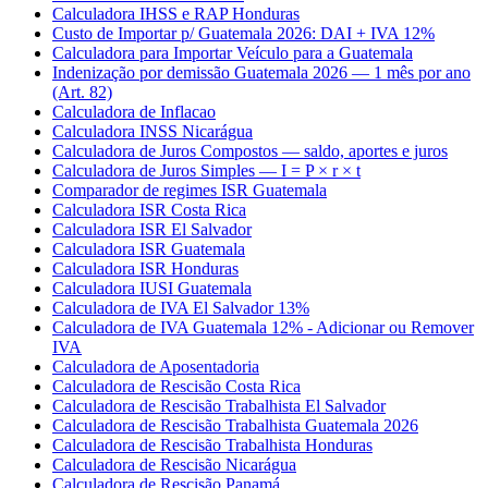
Calculadora IHSS e RAP Honduras
Custo de Importar p/ Guatemala 2026: DAI + IVA 12%
Calculadora para Importar Veículo para a Guatemala
Indenização por demissão Guatemala 2026 — 1 mês por ano
(Art. 82)
Calculadora de Inflacao
Calculadora INSS Nicarágua
Calculadora de Juros Compostos — saldo, aportes e juros
Calculadora de Juros Simples — I = P × r × t
Comparador de regimes ISR Guatemala
Calculadora ISR Costa Rica
Calculadora ISR El Salvador
Calculadora ISR Guatemala
Calculadora ISR Honduras
Calculadora IUSI Guatemala
Calculadora de IVA El Salvador 13%
Calculadora de IVA Guatemala 12% - Adicionar ou Remover
IVA
Calculadora de Aposentadoria
Calculadora de Rescisão Costa Rica
Calculadora de Rescisão Trabalhista El Salvador
Calculadora de Rescisão Trabalhista Guatemala 2026
Calculadora de Rescisão Trabalhista Honduras
Calculadora de Rescisão Nicarágua
Calculadora de Rescisão Panamá