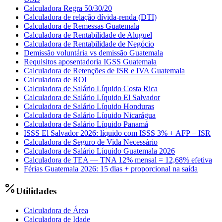
Calculadora Regra 50/30/20
Calculadora de relação dívida-renda (DTI)
Calculadora de Remessas Guatemala
Calculadora de Rentabilidade de Aluguel
Calculadora de Rentabilidade de Negócio
Demissão voluntária vs demissão Guatemala
Requisitos aposentadoria IGSS Guatemala
Calculadora de Retenções de ISR e IVA Guatemala
Calculadora de ROI
Calculadora de Salário Líquido Costa Rica
Calculadora de Salário Líquido El Salvador
Calculadora de Salário Líquido Honduras
Calculadora de Salário Líquido Nicarágua
Calculadora de Salário Líquido Panamá
ISSS El Salvador 2026: líquido com ISSS 3% + AFP + ISR
Calculadora de Seguro de Vida Necessário
Calculadora de Salário Líquido Guatemala 2026
Calculadora de TEA — TNA 12% mensal = 12,68% efetiva
Férias Guatemala 2026: 15 dias + proporcional na saída
Utilidades
Calculadora de Área
Calculadora de Idade