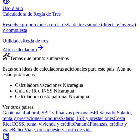
Uso diario
Calculadora de Regla de Tres
Resuelve proporciones con la regla de tres simple (directa e inversa)
y compuesta
Utilidades
Regla de tres
Abrir calculadora
Temas que pronto sumaremos
Estas son ideas de calculadoras adicionales para este país. Aún no
están publicadas.
Calculadora vacaciones Nicaragua
Guía de IR e INSS Nicaragua
Calculadora costo patronal Nicaragua
Ver otros países
Guatemala
Laboral, SAT y finanzas personales
El Salvador
Salario,
renta y prestaciones
Honduras
Salario, ISR y prestaciones
Costa
Rica
CCSS, renta, vivienda y crédito
Panamá
Finanzas, crédito y
viaje
Belice
Viaje, presupuesto y costo de vida