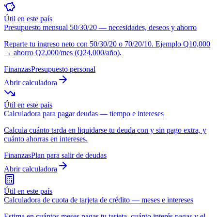
Útil en este país
Presupuesto mensual 50/30/20 — necesidades, deseos y ahorro
Reparte tu ingreso neto con 50/30/20 o 70/20/10. Ejemplo Q10,000
→ ahorro Q2,000/mes (Q24,000/año).
Finanzas
Presupuesto personal
Abrir calculadora
Útil en este país
Calculadora para pagar deudas — tiempo e intereses
Calcula cuánto tarda en liquidarse tu deuda con y sin pago extra, y
cuánto ahorras en intereses.
Finanzas
Plan para salir de deudas
Abrir calculadora
Útil en este país
Calculadora de cuota de tarjeta de crédito — meses e intereses
Estima en cuántos meses pagas tu tarjeta, cuánto interés pagas y el