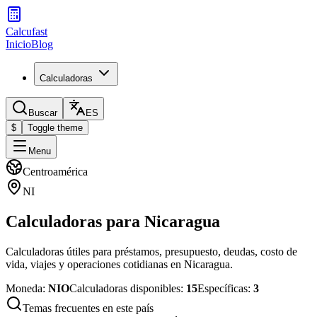
Calcufast
Inicio
Blog
Calculadoras
Buscar
ES
$
Toggle theme
Menu
Centroamérica
NI
Calculadoras para Nicaragua
Calculadoras útiles para préstamos, presupuesto, deudas, costo de
vida, viajes y operaciones cotidianas en Nicaragua.
Moneda
:
NIO
Calculadoras disponibles
:
15
Específicas
:
3
Temas frecuentes en este país