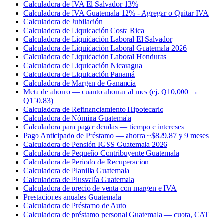
Calculadora de IVA El Salvador 13%
Calculadora de IVA Guatemala 12% - Agregar o Quitar IVA
Calculadora de Jubilación
Calculadora de Liquidación Costa Rica
Calculadora de Liquidación Laboral El Salvador
Calculadora de Liquidación Laboral Guatemala 2026
Calculadora de Liquidación Laboral Honduras
Calculadora de Liquidación Nicaragua
Calculadora de Liquidación Panamá
Calculadora de Margen de Ganancia
Meta de ahorro — cuánto ahorrar al mes (ej. Q10,000 →
Q150.83)
Calculadora de Refinanciamiento Hipotecario
Calculadora de Nómina Guatemala
Calculadora para pagar deudas — tiempo e intereses
Pago Anticipado de Préstamo — ahorra ~$829.87 y 9 meses
Calculadora de Pensión IGSS Guatemala 2026
Calculadora de Pequeño Contribuyente Guatemala
Calculadora de Periodo de Recuperacion
Calculadora de Planilla Guatemala
Calculadora de Plusvalía Guatemala
Calculadora de precio de venta con margen e IVA
Prestaciones anuales Guatemala
Calculadora de Préstamo de Auto
Calculadora de préstamo personal Guatemala — cuota, CAT