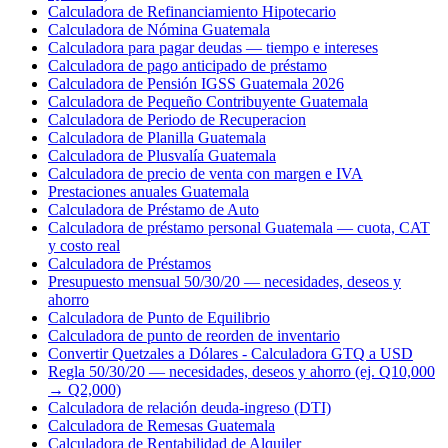
Calculadora de Refinanciamiento Hipotecario
Calculadora de Nómina Guatemala
Calculadora para pagar deudas — tiempo e intereses
Calculadora de pago anticipado de préstamo
Calculadora de Pensión IGSS Guatemala 2026
Calculadora de Pequeño Contribuyente Guatemala
Calculadora de Periodo de Recuperacion
Calculadora de Planilla Guatemala
Calculadora de Plusvalía Guatemala
Calculadora de precio de venta con margen e IVA
Prestaciones anuales Guatemala
Calculadora de Préstamo de Auto
Calculadora de préstamo personal Guatemala — cuota, CAT
y costo real
Calculadora de Préstamos
Presupuesto mensual 50/30/20 — necesidades, deseos y
ahorro
Calculadora de Punto de Equilibrio
Calculadora de punto de reorden de inventario
Convertir Quetzales a Dólares - Calculadora GTQ a USD
Regla 50/30/20 — necesidades, deseos y ahorro (ej. Q10,000
→ Q2,000)
Calculadora de relación deuda-ingreso (DTI)
Calculadora de Remesas Guatemala
Calculadora de Rentabilidad de Alquiler